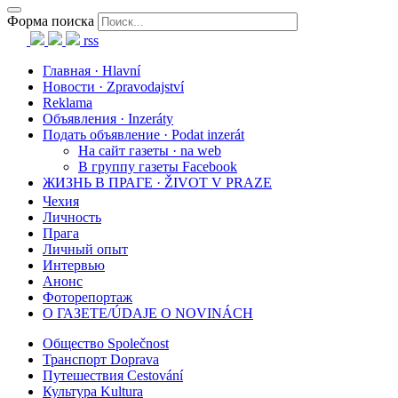
Форма поиска
rss
Главная · Hlavní
Новости · Zpravodajství
Reklama
Объявления · Inzeráty
Подать объявление · Podat inzerát
На сайт газеты · na web
В группу газеты Facebook
ЖИЗНЬ В ПРАГЕ · ŽIVOT V PRAZE
Чехия
Личность
Прага
Личный опыт
Интервью
Анонс
Фоторепортаж
О ГАЗЕТЕ/ÚDAJE O NOVINÁCH
Общество Společnost
Транспорт Doprava
Путешествия Cestování
Культура Kultura