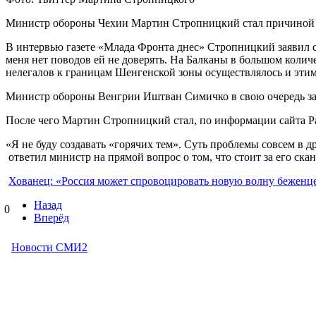
Министр обороны Чехии Мартин Стропницкий стал причиной 
В интервью газете «Млада Фронта днес» Стропницкий заявил 
меня нет поводов ей не доверять. На Балканы в большом количе
нелегалов к границам Шенгенской зоны осуществлялось и этим
Министр обороны Венгрии Иштван Симичко в свою очередь зая
После чего Мартин Стропницкий стал, по информации сайта Parl
«Я не буду создавать «горячих тем». Суть проблемы совсем 
ответил министр на прямой вопрос о том, что стоит за его ска
Хованец: «Россия может спровоцировать новую волну беженц
Назад
0
Вперёд