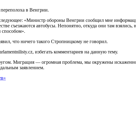
переполоха в Венгрии.
следующее: «Министр обороны Венгрии сообщил мне информацию
стве съезжаются автобусы. Непонятно, откуда они там взялись, 
 способом».
вил, что ничего такого Стропницкому не говорил.
amentnilisty.cz, избегать комментариев на данную тему.
в другом. Миграция — огромная проблема, мы окружены искаже
ндальным заявлением.
ев»