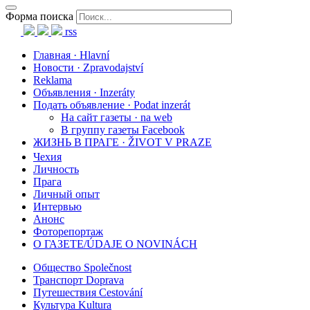
Форма поиска
rss
Главная · Hlavní
Новости · Zpravodajství
Reklama
Объявления · Inzeráty
Подать объявление · Podat inzerát
На сайт газеты · na web
В группу газеты Facebook
ЖИЗНЬ В ПРАГЕ · ŽIVOT V PRAZE
Чехия
Личность
Прага
Личный опыт
Интервью
Анонс
Фоторепортаж
О ГАЗЕТЕ/ÚDAJE O NOVINÁCH
Общество Společnost
Транспорт Doprava
Путешествия Cestování
Культура Kultura