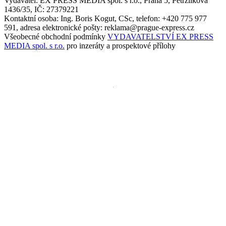
Vydavatel: EX PRESS MEDIA spol. s r.o., Praha 5, Petržílkova
1436/35, IČ: 27379221
Kontaktní osoba: Ing. Boris Kogut, CSc, telefon: +420 775 977
591, adresa elektronické pošty: reklama@prague-express.cz
Všeobecné obchodní podmínky
VYDAVATELSTVÍ EX PRESS
MEDIA spol. s r.o.
pro inzeráty a prospektové přílohy