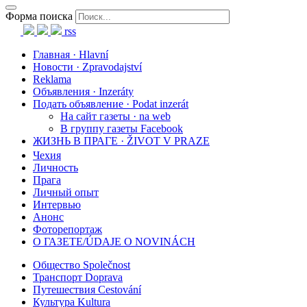
Форма поиска
rss
Главная · Hlavní
Новости · Zpravodajství
Reklama
Объявления · Inzeráty
Подать объявление · Podat inzerát
На сайт газеты · na web
В группу газеты Facebook
ЖИЗНЬ В ПРАГЕ · ŽIVOT V PRAZE
Чехия
Личность
Прага
Личный опыт
Интервью
Анонс
Фоторепортаж
О ГАЗЕТЕ/ÚDAJE O NOVINÁCH
Общество Společnost
Транспорт Doprava
Путешествия Cestování
Культура Kultura