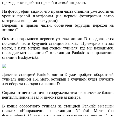
проходческие работы правой и левой штроссы.
На фотографии видно, что правая часть станции уже достигла
уровня правой платформы (на первой фотографии автор
материала во время экскурсии).
Впереди, в правой части, обозначен будущий переход на
линию C.
Осмотр подземного первого участка линии D продолжается
по левой части будущей станции Pankrác. Примерно в этом
месте, в пяти метрах над стеной туннеля, где мы находимся,
проходит метро линии C от станции Pankrác в направлении
станции Budějovická.
Далее за станцией Pankrác линии D уже пройден оборотный
туннель длиной 151 метр, который в будущем будет служить
для оборота поездов на линии D.
Справа от него частично сооружены технологические блоки,
вентиляционный зал и демонтажная камера.
В конце оборотного туннеля за станцией Pankrác вывешен
плакат: «Направление к станции Náměstí Míru» (на
фотографии). Однако этот этап строительства линии D от