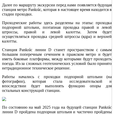
Далее по маршруту экскурсии перед нами появляется будущая
станция метро Pankrác, которая в настоящее время находится в
стадии проходки.
Проходческие работы здесь разделены на этапы: проходка
подпорной штольни, поэтапная проходка правой и левой
штроссы, правой и левой калотты. Затем будет
осуществляться проходка средней штроссы (ядра) и верхней
калотты.
Станция Pankrác линии D станет пространством с самым
большим поперечным сечением в пражском метро и будет
иметь боковые платформы, между которыми будут проходить
поезда. Из-за сложных геотехнических условий было принято
нетрадиционное техническое решение.
Работы начались с проходки подпорной штольни (на
фотографии), которая стала исследовательской и
впоследствии будет выполнять функцию опоры для
остальных конструкций станции.
По состоянию на май 2025 года на будущей станции Pankrác
линии D пройдена подпорная штольня и частично пройдены