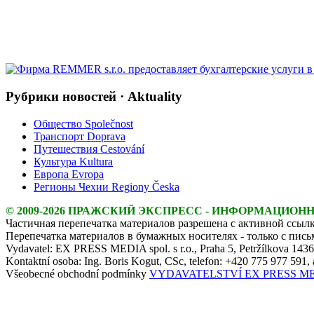
Рубрики новостей · Aktuality
Общество Společnost
Транспорт Doprava
Путешествия Cestování
Культура Kultura
Европа Evropa
Регионы Чехии Regiony Česka
© 2009-2026 ПРАЖСКИЙ ЭКСПРЕСС - ИНФОРМАЦИОН
Частичная перепечатка материалов разрешена с активной ссылк
Перепечатка материалов в бумажных носителях - только с пис
Vydavatel: EX PRESS MEDIA spol. s r.o., Praha 5, Petržílkova 143
Kontaktní osoba: Ing. Boris Kogut, CSc, telefon: +420 775 977 591,
Všeobecné obchodní podmínky
VYDAVATELSTVÍ EX PRESS MEDIA