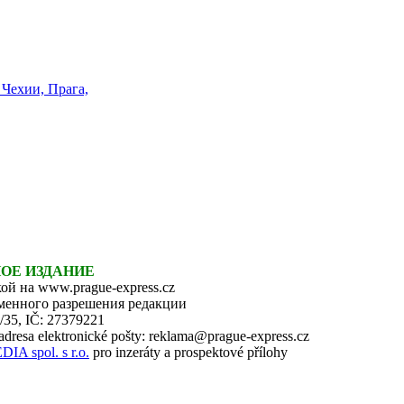
НОЕ ИЗДАНИЕ
ой на www.prague-express.cz
ьменного разрешения редакции
6/35, IČ: 27379221
 adresa elektronické pošty: reklama@prague-express.cz
 spol. s r.o.
pro inzeráty a prospektové přílohy