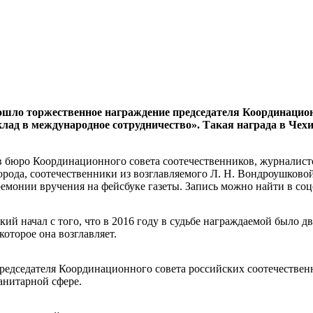
рошло торжественное награждение председателя Координацио
лад в международное сотрудничество». Такая награда в Че
в бюро Координационного совета соотечественников, журналис
орода, соотечественники из возглавляемого Л. Н. Вондроушково
монии вручения на фейсбуке газеты. Запись можно найти в соц
кий начал с того, что в 2016 году в судьбе награждаемой было
оторое она возглавляет.
редседателя Координационного совета российских соотечествен
анитарной сфере.