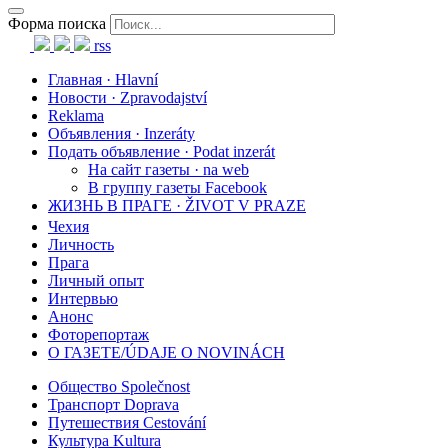
Форма поиска
rss
Главная · Hlavní
Новости · Zpravodajství
Reklama
Объявления · Inzeráty
Подать объявление · Podat inzerát
На сайт газеты · na web
В группу газеты Facebook
ЖИЗНЬ В ПРАГЕ · ŽIVOT V PRAZE
Чехия
Личность
Прага
Личный опыт
Интервью
Анонс
Фоторепортаж
О ГАЗЕТЕ/ÚDAJE O NOVINÁCH
Общество Společnost
Транспорт Doprava
Путешествия Cestování
Культура Kultura