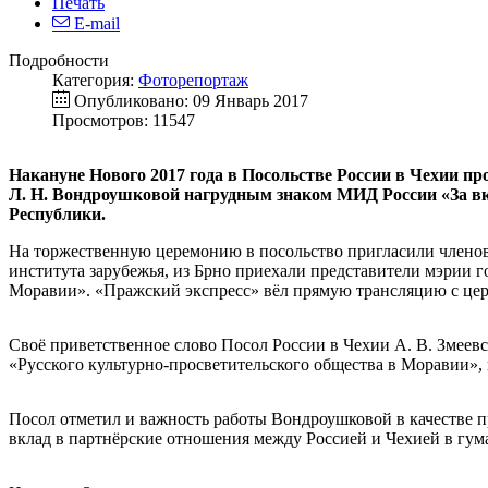
Печать
E-mail
Подробности
Категория:
Фоторепортаж
Опубликовано: 09 Январь 2017
Просмотров: 11547
Накануне Нового 2017 года в Посольстве России в Чехии п
Л. Н. Вондроушковой нагрудным знаком МИД России «За вк
Республики.
На торжественную церемонию в посольство пригласили члено
института зарубежья, из Брно приехали представители мэрии г
Моравии». «Пражский экспресс» вёл прямую трансляцию с цере
Своё приветственное слово Посол России в Чехии А. В. Змеевс
«Русского культурно-просветительского общества в Моравии», к
Посол отметил и важность работы Вондроушковой в качестве п
вклад в партнёрские отношения между Россией и Чехией в гум