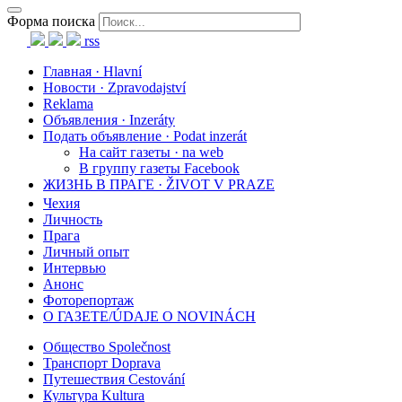
Форма поиска
rss
Главная · Hlavní
Новости · Zpravodajství
Reklama
Объявления · Inzeráty
Подать объявление · Podat inzerát
На сайт газеты · na web
В группу газеты Facebook
ЖИЗНЬ В ПРАГЕ · ŽIVOT V PRAZE
Чехия
Личность
Прага
Личный опыт
Интервью
Анонс
Фоторепортаж
О ГАЗЕТЕ/ÚDAJE O NOVINÁCH
Общество Společnost
Транспорт Doprava
Путешествия Cestování
Культура Kultura