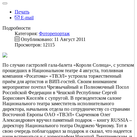
Печать
E-mail
Подробности
Категория:
Фоторепортаж
Опубликовано: 11 Август 2011
Просмотров: 12115
По случаю гастролей гала-балета «Короли Солнца», с успехом
прошедших в Национальном театре 4 августа, топливная
компания «Росатома» «ТВЭЛ» устроила торжественный
приём для артистов и ВИП-гостей. Своим вниманием
мероприятие почтил Чрезвычайный и Полномочный Посол
Российской Федерации в Чешской Республике Сергей
Борисович Киселёв с супругой. В президентском салоне
Национального театра заместитель исполнительного
директора, начальник отдела по сотрудничеству со странами
Восточной Европы OAO «ТВЭЛ» Сырченков Олег
Александрович вручил памятный подарок – книгу RUSSIA –
директору Национального театра Ондржею Черному. Тот в
свою очередь поблагодарил за подарок и сказал, что надеется
чаще встречаться и с хореографом Никитой Дмитриевским, и