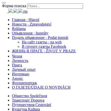
Форма поиска
rss
Главная · Hlavní
Новости · Zpravodajství
Reklama
Объявления · Inzeráty
Подать объявление · Podat inzerát
На сайт газеты · na web
В группу газеты Facebook
ЖИЗНЬ В ПРАГЕ · ŽIVOT V PRAZE
Чехия
Личность
Прага
Личный опыт
Интервью
Анонс
Фоторепортаж
О ГАЗЕТЕ/ÚDAJE O NOVINÁCH
Общество Společnost
Транспорт Doprava
Путешествия Cestování
Культура Kultura