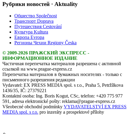
Рубрики новостей · Aktuality
Общество Společnost
Транспорт Doprava
Путешествия Cestování
Культура Kultura
Европа Evropa
Регионы Чехии Regiony Česka
© 2009-2026 ПРАЖСКИЙ ЭКСПРЕСС -
ИНФОРМАЦИОННОЕ ИЗДАНИЕ
Частичная перепечатка материалов разрешена с активной
ссылкой на www.prague-express.cz
Перепечатка материалов в бумажных носителях - только с
письменного разрешения редакции
Vydavatel: EX PRESS MEDIA spol. s r.o., Praha 5, Petržílkova
1436/35, IČ: 27379221
Kontaktní osoba: Ing. Boris Kogut, CSc, telefon: +420 775 977
591, adresa elektronické pošty: reklama@prague-express.cz
Všeobecné obchodní podmínky
VYDAVATELSTVÍ EX PRESS
MEDIA spol. s r.o.
pro inzeráty a prospektové přílohy