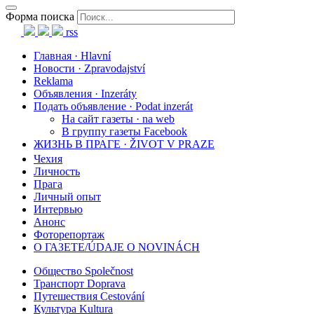
Форма поиска
rss
Главная · Hlavní
Новости · Zpravodajství
Reklama
Объявления · Inzeráty
Подать объявление · Podat inzerát
На сайт газеты · na web
В группу газеты Facebook
ЖИЗНЬ В ПРАГЕ · ŽIVOT V PRAZE
Чехия
Личность
Прага
Личный опыт
Интервью
Анонс
Фоторепортаж
О ГАЗЕТЕ/ÚDAJE O NOVINÁCH
Общество Společnost
Транспорт Doprava
Путешествия Cestování
Культура Kultura