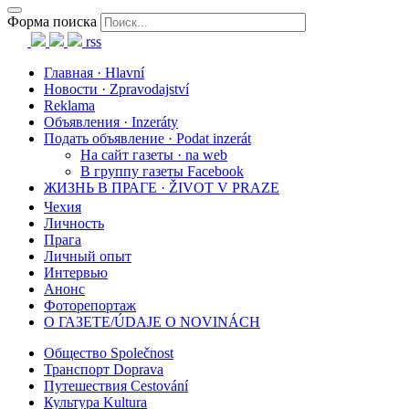
Форма поиска
rss
Главная · Hlavní
Новости · Zpravodajství
Reklama
Объявления · Inzeráty
Подать объявление · Podat inzerát
На сайт газеты · na web
В группу газеты Facebook
ЖИЗНЬ В ПРАГЕ · ŽIVOT V PRAZE
Чехия
Личность
Прага
Личный опыт
Интервью
Анонс
Фоторепортаж
О ГАЗЕТЕ/ÚDAJE O NOVINÁCH
Общество Společnost
Транспорт Doprava
Путешествия Cestování
Культура Kultura