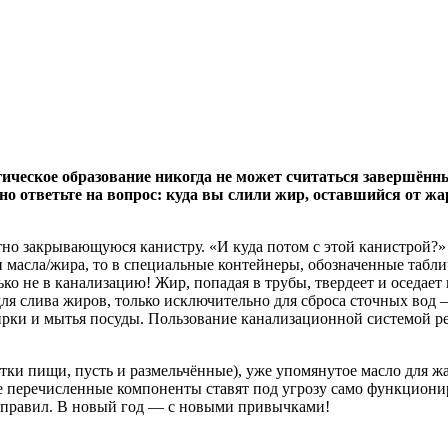
ическое образование никогда не может считаться завершённы
 ответьте на вопрос: куда вы слили жир, оставшийся от жарк
тно закрывающуюся канистру. «И куда потом с этой канистрой?»
 масла/жира, то в специальные контейнеры, обозначенные табли
о не в канализацию! Жир, попадая в трубы, твердеет и оседает
 слива жиров, только исключительно для сброса сточных вод — э
ирки и мытья посуды. Пользование канализационной системой ре
тки пищи, пусть и размельчённые), уже упомянутое масло для ж
Все перечисленные компоненты ставят под угрозу само функцион
 правил. В новый год — с новыми привычками!