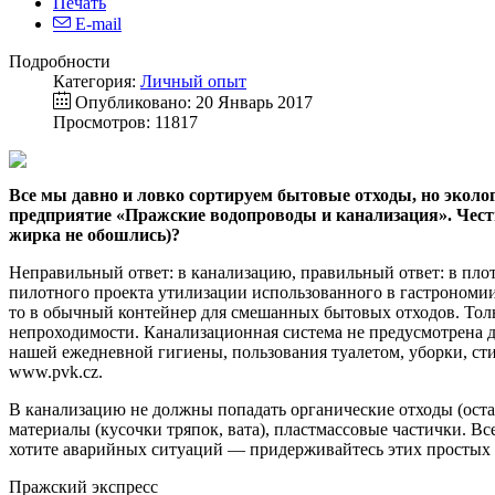
Печать
E-mail
Подробности
Категория:
Личный опыт
Опубликовано: 20 Январь 2017
Просмотров: 11817
Все мы давно и ловко сортируем бытовые отходы, но эколог
предприятие «Пражские водопроводы и канализация». Честно
жирка не обошлись)?
Неправильный ответ: в канализацию, правильный ответ: в пло
пилотного проекта утилизации использованного в гастрономии
то в обычный контейнер для смешанных бытовых отходов. Тольк
непроходимости. Канализационная система не предусмотрена для
нашей ежедневной гигиены, пользования туалетом, уборки, ст
www.pvk.cz.
В канализацию не должны попадать органические отходы (оста
материалы (кусочки тряпок, вата), пластмассовые частички. 
хотите аварийных ситуаций — придерживайтесь этих простых
Пражский экспресс