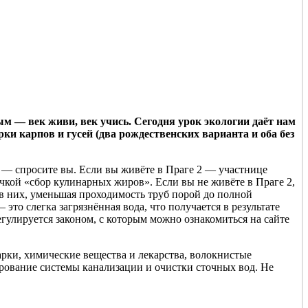
м — век живи, век учись. Сегодня урок экологии даёт нам
и карпов и гусей (два рождественских варианта и оба без
 — спросите вы. Если вы живёте в Праге 2 — участнице
чкой «сбор кулинарных жиров». Если вы не живёте в Праге 2,
 в них, уменьшая проходимость труб порой до полной
то слегка загрязнённая вода, что получается в результате
гулируется законом, с которым можно ознакомиться на сайте
арки, химические вещества и лекарства, волокнистые
ирование системы канализации и очистки сточных вод. Не