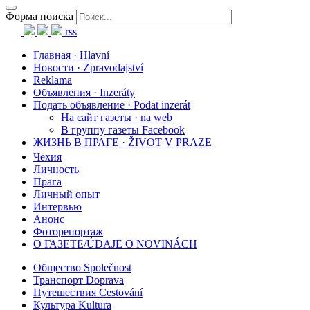
Форма поиска
rss
Главная · Hlavní
Новости · Zpravodajství
Reklama
Объявления · Inzeráty
Подать объявление · Podat inzerát
На сайт газеты · na web
В группу газеты Facebook
ЖИЗНЬ В ПРАГЕ · ŽIVOT V PRAZE
Чехия
Личность
Прага
Личный опыт
Интервью
Анонс
Фоторепортаж
О ГАЗЕТЕ/ÚDAJE O NOVINÁCH
Общество Společnost
Транспорт Doprava
Путешествия Cestování
Культура Kultura