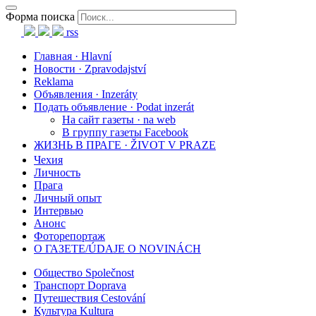
Форма поиска
rss
Главная · Hlavní
Новости · Zpravodajství
Reklama
Объявления · Inzeráty
Подать объявление · Podat inzerát
На сайт газеты · na web
В группу газеты Facebook
ЖИЗНЬ В ПРАГЕ · ŽIVOT V PRAZE
Чехия
Личность
Прага
Личный опыт
Интервью
Анонс
Фоторепортаж
О ГАЗЕТЕ/ÚDAJE O NOVINÁCH
Общество Společnost
Транспорт Doprava
Путешествия Cestování
Культура Kultura