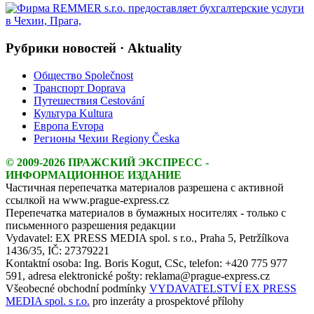
Рубрики новостей · Aktuality
Общество Společnost
Транспорт Doprava
Путешествия Cestování
Культура Kultura
Европа Evropa
Регионы Чехии Regiony Česka
© 2009-2026 ПРАЖСКИЙ ЭКСПРЕСС -
ИНФОРМАЦИОННОЕ ИЗДАНИЕ
Частичная перепечатка материалов разрешена с активной
ссылкой на www.prague-express.cz
Перепечатка материалов в бумажных носителях - только с
письменного разрешения редакции
Vydavatel: EX PRESS MEDIA spol. s r.o., Praha 5, Petržílkova
1436/35, IČ: 27379221
Kontaktní osoba: Ing. Boris Kogut, CSc, telefon: +420 775 977
591, adresa elektronické pošty: reklama@prague-express.cz
Všeobecné obchodní podmínky
VYDAVATELSTVÍ EX PRESS
MEDIA spol. s r.o.
pro inzeráty a prospektové přílohy