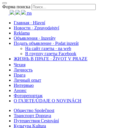
Форма поиска
rss
Главная · Hlavní
Новости · Zpravodajství
Reklama
Объявления · Inzeráty
Подать объявление · Podat inzerát
На сайт газеты · na web
В группу газеты Facebook
ЖИЗНЬ В ПРАГЕ · ŽIVOT V PRAZE
Чехия
Личность
Прага
Личный опыт
Интервью
Анонс
Фоторепортаж
О ГАЗЕТЕ/ÚDAJE O NOVINÁCH
Общество Společnost
Транспорт Doprava
Путешествия Cestování
Культура Kultura