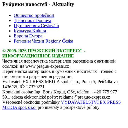
Рубрики новостей · Aktuality
Общество Společnost
Транспорт Doprava
Путешествия Cestování
Культура Kultura
Европа Evropa
Регионы Чехии Regiony Česka
© 2009-2026 ПРАЖСКИЙ ЭКСПРЕСС -
ИНФОРМАЦИОННОЕ ИЗДАНИЕ
Частичная перепечатка материалов разрешена с активной
ссылкой на www.prague-express.cz
Перепечатка материалов в бумажных носителях - только с
письменного разрешения редакции
Vydavatel: EX PRESS MEDIA spol. s r.o., Praha 5, Petržílkova
1436/35, IČ: 27379221
Kontaktní osoba: Ing. Boris Kogut, CSc, telefon: +420 775 977
591, adresa elektronické pošty: reklama@prague-express.cz
Všeobecné obchodní podmínky
VYDAVATELSTVÍ EX PRESS
MEDIA spol. s r.o.
pro inzeráty a prospektové přílohy