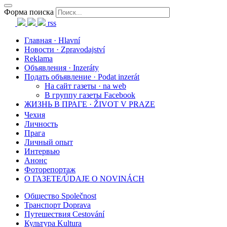
Форма поиска
rss
Главная · Hlavní
Новости · Zpravodajství
Reklama
Объявления · Inzeráty
Подать объявление · Podat inzerát
На сайт газеты · na web
В группу газеты Facebook
ЖИЗНЬ В ПРАГЕ · ŽIVOT V PRAZE
Чехия
Личность
Прага
Личный опыт
Интервью
Анонс
Фоторепортаж
О ГАЗЕТЕ/ÚDAJE O NOVINÁCH
Общество Společnost
Транспорт Doprava
Путешествия Cestování
Культура Kultura