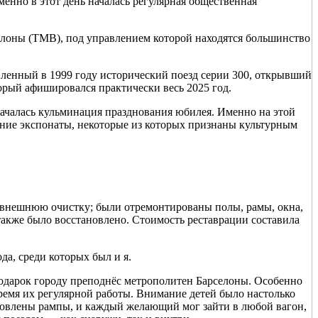
менно в этот день началась регулярная общественная
елоны (TMB), под управлением которой находятся большинство
вленный в 1999 году исторический поезд серии 300, открывший
оторый афишировался практически весь 2025 год.
не началась кульминация празднования юбилея. Именно на этой
тние экспонаты, некоторые из которых признаны культурным
и внешнюю очистку; были отремонтированы полы, рамы, окна,
также было восстановлено. Стоимость реставрации составила
а, среди которых был и я.
 подарок городу преподнёс метрополитен Барселоны. Особенно
время их регулярной работы. Внимание детей было настолько
новлены рампы, и каждый желающий мог зайти в любой вагон,