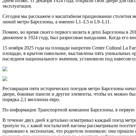
Днём позже, 31 декабря 1924 года, открыли свои двери для па
эксплуатация.
Сегодня мы расскажем о масштабном праздновании столетия м
линий метро Барселоны, а именно L1–L5 и L9–L11.
Помню, во время своего первого визита в депо Барселоны в 20
движение в 1924 году, был разрисован вандалами. Когда его вн
15 ноября 2025 года на площади напротив Centre Cultural La Far
площади, в крытом павильоне, выставлены пять уникальных о
наследием национального значения, установили под навесом п
Реставрация пяти исторических поездов метро Барселоны нач
двери, боковые панели и другие элементы, чтобы их можно бы
порядка 2,1 миллиона евро.
По информации Транспортной компании Барселоны, в первую не
В течение двух дней я детально осматривал каждый поезд метр
тронуло то, с какой ностальгией вагоны рассматривали посети
приковано к экспонатам, что родители понимали: они пришли 