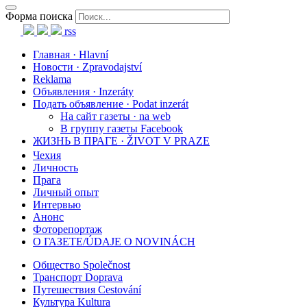
Форма поиска
rss
Главная · Hlavní
Новости · Zpravodajství
Reklama
Объявления · Inzeráty
Подать объявление · Podat inzerát
На сайт газеты · na web
В группу газеты Facebook
ЖИЗНЬ В ПРАГЕ · ŽIVOT V PRAZE
Чехия
Личность
Прага
Личный опыт
Интервью
Анонс
Фоторепортаж
О ГАЗЕТЕ/ÚDAJE O NOVINÁCH
Общество Společnost
Транспорт Doprava
Путешествия Cestování
Культура Kultura