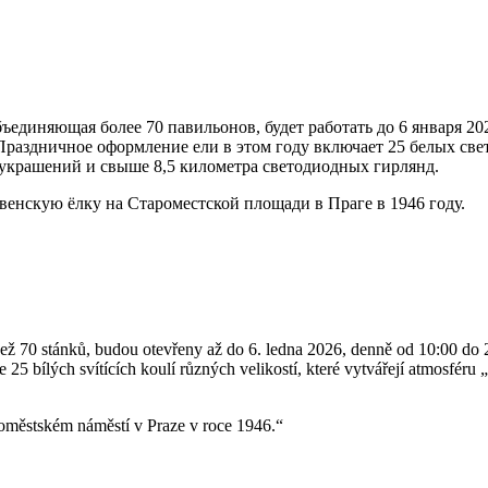
единяющая более 70 павильонов, будет работать до 6 января 202
Праздничное оформление ели в этом году включает 25 белых све
украшений и свыше 8,5 километра светодиодных гирлянд.
енскую ёлку на Староместской площади в Праге в 1946 году.
 než 70 stánků, budou otevřeny až do 6. ledna 2026, denně od 10:00 d
 25 bílých svítících koulí různých velikostí, které vytvářejí atmosfér
roměstském náměstí v Praze v roce 1946.“