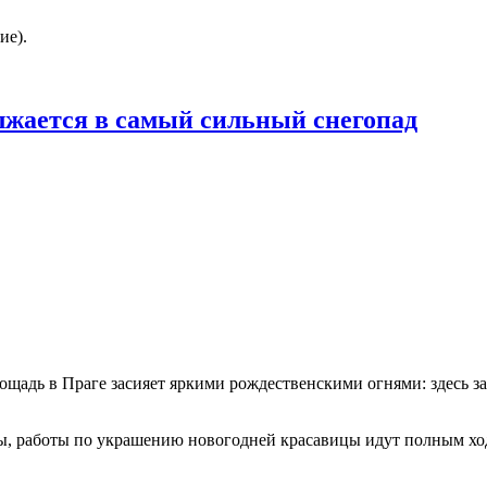
ие).
лжается в самый сильный снегопад
лощадь в Праге засияет яркими рождественскими огнями: здесь з
ды, работы по украшению новогодней красавицы идут полным х