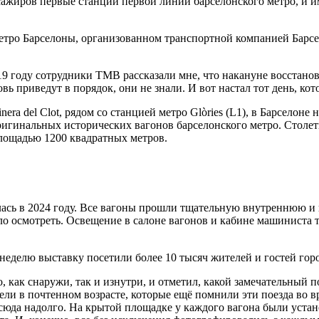
ссажиров первые станции первой линии барселонского метро, и и
етро Барселоны, организованном транспортной компанией Барс
19 году сотрудники TMB рассказали мне, что накануне восстано
овь приведут в порядок, они не знали. И вот настал тот день, к
inera del Clot, рядом со станцией метро Glòries (L1), в Барсело
ригинальных исторических вагонов барселонского метро. Столе
лощадью 1200 квадратных метров.
алась в 2024 году. Все вагоны прошли тщательную внутреннюю 
ло осмотреть. Освещение в салоне вагонов и кабине машиниста 
делю выставку посетили более 10 тысяч жителей и гостей город
о, как снаружи, так и изнутри, и отметил, какой замечательный
тели в почтенном возрасте, которые ещё помнили эти поезда во 
сюда надолго. На крытой площадке у каждого вагона были уста