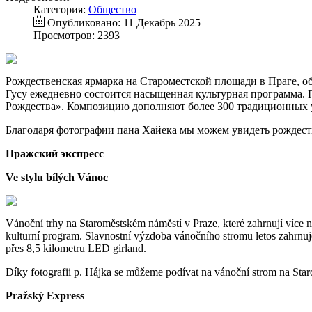
Категория:
Общество
Опубликовано: 11 Декабрь 2025
Просмотров: 2393
Рождественская ярмарка на Староместской площади в Праге, объ
Гусу ежедневно состоится насыщенная культурная программа. 
Рождества». Композицию дополняют более 300 традиционных 
Благодаря фотографии пана Хайека мы можем увидеть рождеств
Пражский экспресс
Ve stylu bílých Vánoc
Vánoční trhy na Staroměstském náměstí v Praze, které zahrnují více
kulturní program. Slavnostní výzdoba vánočního stromu letos zahrnuje
přes 8,5 kilometru LED girland.
Díky fotografii p. Hájka se můžeme podívat na vánoční strom na Sta
Pražský Express