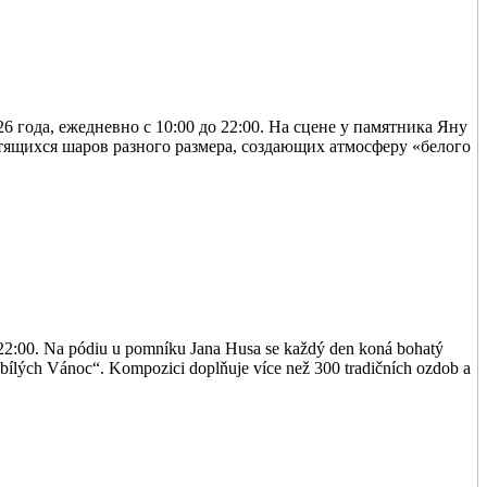
6 года, ежедневно с 10:00 до 22:00. На сцене у памятника Яну
тящихся шаров разного размера, создающих атмосферу «белого
o 22:00. Na pódiu u pomníku Jana Husa se každý den koná bohatý
u „bílých Vánoc“. Kompozici doplňuje více než 300 tradičních ozdob a