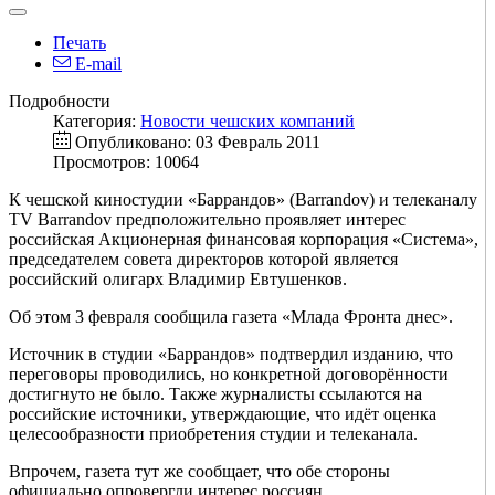
Печать
E-mail
Подробности
Категория:
Новости чешских компаний
Опубликовано: 03 Февраль 2011
Просмотров: 10064
К чешской киностудии «Баррандов» (Barrandov) и телеканалу
TV Barrandov предположительно проявляет интерес
российская Акционерная финансовая корпорация «Система»,
председателем совета директоров которой является
российский олигарх Владимир Евтушенков.
Об этом 3 февраля сообщила газета «Млада Фронта днес».
Источник в студии «Баррандов» подтвердил изданию, что
переговоры проводились, но конкретной договорённости
достигнуто не было. Также журналисты ссылаются на
российские источники, утверждающие, что идёт оценка
целесообразности приобретения студии и телеканала.
Впрочем, газета тут же сообщает, что обе стороны
официально опровергли интерес россиян.