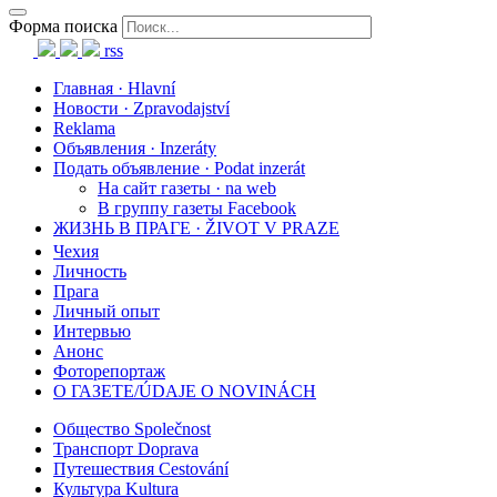
Форма поиска
rss
Главная · Hlavní
Новости · Zpravodajství
Reklama
Объявления · Inzeráty
Подать объявление · Podat inzerát
На сайт газеты · na web
В группу газеты Facebook
ЖИЗНЬ В ПРАГЕ · ŽIVOT V PRAZE
Чехия
Личность
Прага
Личный опыт
Интервью
Анонс
Фоторепортаж
О ГАЗЕТЕ/ÚDAJE O NOVINÁCH
Общество Společnost
Транспорт Doprava
Путешествия Cestování
Культура Kultura