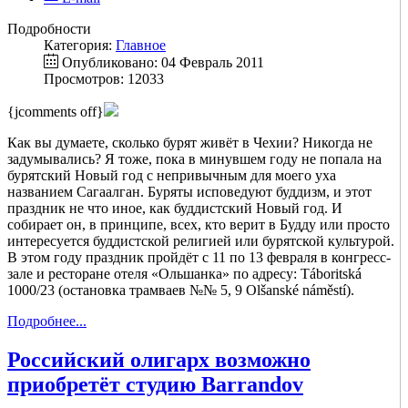
Подробности
Категория:
Главное
Опубликовано: 04 Февраль 2011
Просмотров: 12033
{jcomments off}
Как вы думаете, сколько бурят живёт в Чехии? Никогда не
задумывались? Я тоже, пока в минувшем году не попала на
бурятский Новый год с непривычным для моего уха
названием Сагаалган. Буряты исповедуют буддизм, и этот
праздник не что иное, как буддистский Новый год. И
собирает он, в принципе, всех, кто верит в Будду или просто
интересуется буддистской религией или бурятской культурой.
В этом году праздник пройдёт с 11 по 13 февраля в конгресс-
зале и ресторане отеля «Ольшанка» по адресу: Táboritská
1000/23 (остановка трамваев №№ 5, 9 Olšanské náměstí).
Подробнее...
Российский олигарх возможно
приобретёт студию Barrandov