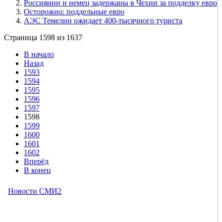
Россиянин и немец задержаны в Чехии за подделку евро
Осторожно: поддельные евро
АЭС Темелин ожидает 400-тысячного туриста
Страница 1598 из 1637
В начало
Назад
1593
1594
1595
1596
1597
1598
1599
1600
1601
1602
Вперёд
В конец