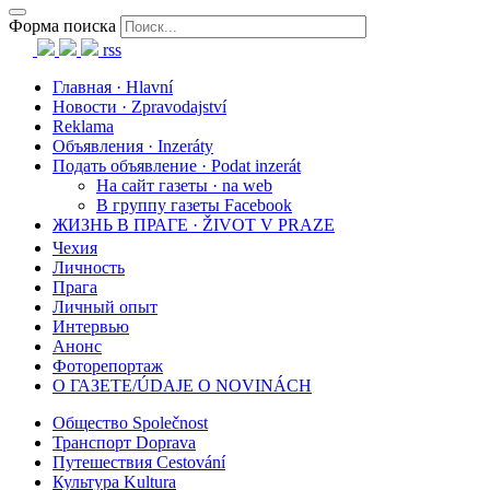
Форма поиска
rss
Главная · Hlavní
Новости · Zpravodajství
Reklama
Объявления · Inzeráty
Подать объявление · Podat inzerát
На сайт газеты · na web
В группу газеты Facebook
ЖИЗНЬ В ПРАГЕ · ŽIVOT V PRAZE
Чехия
Личность
Прага
Личный опыт
Интервью
Анонс
Фоторепортаж
О ГАЗЕТЕ/ÚDAJE O NOVINÁCH
Общество Společnost
Транспорт Doprava
Путешествия Cestování
Культура Kultura