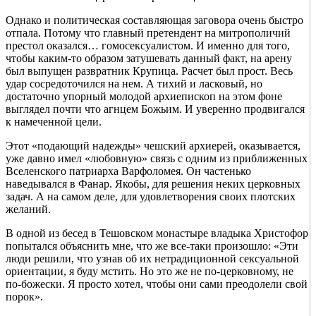
Однако и политическая составляющая заговора очень быстро
отпала. Потому что главный претендент на митрополичий
престол оказался… гомосексуалистом. И именно для того,
чтобы каким-то образом затушевать данный факт, на арену
был выпущен развратник Крупица. Расчет был прост. Весь
удар сосредоточился на нем. А тихий и ласковый, но
достаточно упорный молодой архиепископ на этом фоне
выглядел почти что агнцем Божьим. И уверенно продвигался
к намеченной цели.
Этот «подающий надежды» чешский архиерей, оказывается,
уже давно имел «любовную» связь с одним из приближенных
Вселенского патриарха Варфоломея. Он частенько
наведывался в Фанар. Якобы, для решения неких церковных
задач. А на самом деле, для удовлетворения своих плотских
желаний.
В одной из бесед в Тешовском монастыре владыка Христофор
попытался объяснить мне, что же все-таки произошло: «Эти
люди решили, что узнав об их нетрадиционной сексуальной
ориентации, я буду мстить. Но это же не по-церковному, не
по-божески. Я просто хотел, чтобы они сами преодолели свой
порок».