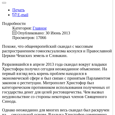
Печать
E-mail
Подробности
Категория:
Главное
Опубликовано: 30 Июнь 2013
Просмотров: 17066
Похоже, что общеевропейский скандал с массовым
распространением гомосексуализма коснулся и Православной
Церкви Чешских земель и Словакии.
Разразившийся в апреле 2013 года скандал вокруг владыки
Христофора получил сегодня неожиданное объяснение. На
первый взгляд весь корень проблем находился в
экономической сфере и был связан с принятым Парламентом
законом о реституции. Митрополит Христофор был
категорическим противником использования полученных от
государства денег для целей ростовщичества. Чем вызвал
неудовольствие со стороны некоторых членов Священного
Синода.
Однако неожиданно для многих весь скандал был раскручен
на… сексуальной основе. Владыка Христофор совершенно