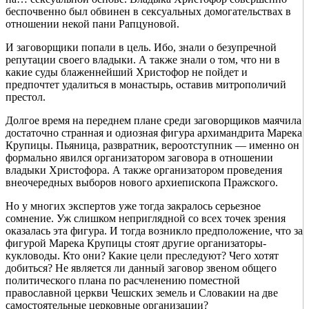
беспочвенно был обвинен в сексуальных домогательствах в
отношении некой пани Рапцуновой.
И заговорщики попали в цель. Ибо, знали о безупречной
репутации своего владыки. А также знали о том, что ни в
какие суды блаженнейший Христофор не пойдет и
предпочтет удалиться в монастырь, оставив митрополичий
престол.
Долгое время на переднем плане среди заговорщиков маячила
достаточно странная и одиозная фигура архимандрита Марека
Крупицы. Пьяница, развратник, вероотступник — именно он
формально явился организатором заговора в отношении
владыки Христофора. А также организатором проведения
внеочередных выборов нового архиепископа Пражского.
Но у многих экспертов уже тогда закралось серьезное
сомнение. Уж слишком неприглядной со всех точек зрения
оказалась эта фигура. И тогда возникло предположение, что за
фигурой Марека Крупицы стоят другие организаторы-
кукловоды. Кто они? Какие цели преследуют? Чего хотят
добиться? Не является ли данный заговор звеном общего
политического плана по расчленению поместной
православной церкви Чешских земель и Словакии на две
самостоятельные церковные организации?