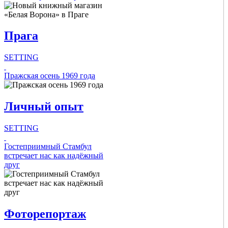
Главное
Концерты
Театры
Прага
Фестивали
Выставки
Музеи
SETTING
Спорт
Intro Items
Пражская осень 1969 года
Intro Items
Link Items
Link Items
Личный опыт
Show Image
SETTING
Show Image
Show
Show
Hide
Intro Items
Гостеприимный Стамбул
Hide
встречает нас как надёжный
друг
Link Items
Show Image
Show
Фоторепортаж
Hide