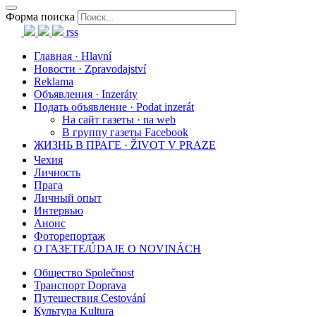
Форма поиска
rss
Главная · Hlavní
Новости · Zpravodajství
Reklama
Объявления · Inzeráty
Подать объявление · Podat inzerát
На сайт газеты · na web
В группу газеты Facebook
ЖИЗНЬ В ПРАГЕ · ŽIVOT V PRAZE
Чехия
Личность
Прага
Личный опыт
Интервью
Анонс
Фоторепортаж
О ГАЗЕТЕ/ÚDAJE O NOVINÁCH
Общество Společnost
Транспорт Doprava
Путешествия Cestování
Культура Kultura