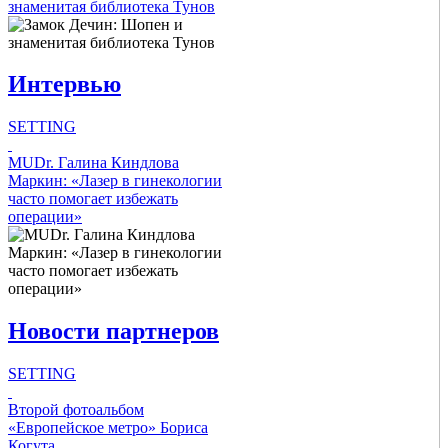
знаменитая библиотека Тунов
Link Items
Интервью
Show Image
Show
Hide
SETTING
Intro Items
MUDr. Галина Киндлова
Маркин: «Лазер в гинекологии
часто помогает избежать
Link Items
операции»
Show Image
Show
Hide
Новости партнеров
SETTING
Intro Items
Второй фотоальбом
«Европейское метро» Бориса
Когута
Link Items