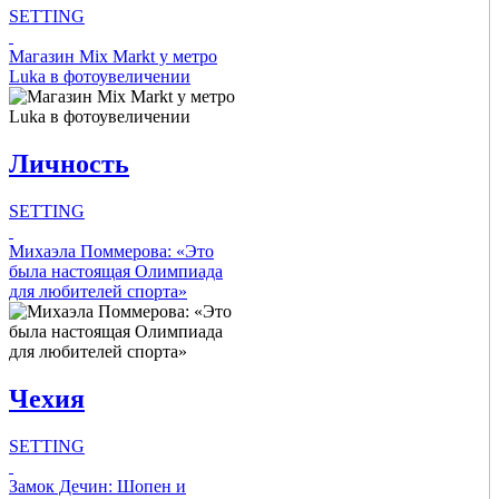
SETTING
Intro Items
Магазин Mix Markt у метро
Luka в фотоувеличении
Link Items
Личность
Show Image
Show
Hide
SETTING
Intro Items
Михаэла Поммерова: «Это
была настоящая Олимпиада
для любителей спорта»
Link Items
Show Image
Show
Чехия
Hide
SETTING
Intro Items
Замок Дечин: Шопен и