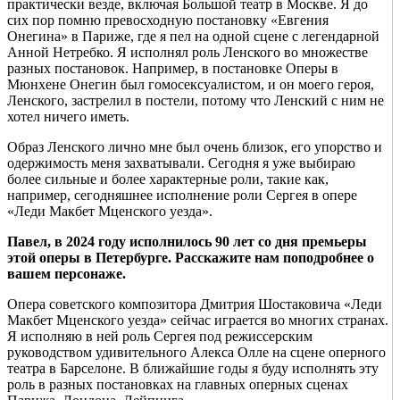
практически везде, включая Большой театр в Москве. Я до
сих пор помню превосходную постановку «Евгения
Онегина» в Париже, где я пел на одной сцене с легендарной
Анной Нетребко. Я исполнял роль Ленского во множестве
разных постановок. Например, в постановке Оперы в
Мюнхене Онегин был гомосексуалистом, и он моего героя,
Ленского, застрелил в постели, потому что Ленский с ним не
хотел ничего иметь.
Образ Ленского лично мне был очень близок, его упорство и
одержимость меня захватывали. Сегодня я уже выбираю
более сильные и более характерные роли, такие как,
например, сегодняшнее исполнение роли Сергея в опере
«Леди Макбет Мценского уезда».
Павел, в 2024 году исполнилось 90 лет со дня премьеры
этой оперы в Петербурге. Расскажите нам поподробнее о
вашем персонаже.
Опера советского композитора Дмитрия Шостаковича «Леди
Макбет Мценского уезда» сейчас играется во многих странах.
Я исполняю в ней роль Сергея под режиссерским
руководством удивительного Алекса Олле на сцене оперного
театра в Барселоне. В ближайшие годы я буду исполнять эту
роль в разных постановках на главных оперных сценах