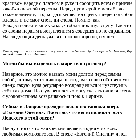
красивом наряде с платком в руке и сообщить всем о приезде
какой-то важной персоны. Перед премьерой у меня было
такое волнение, что, когда я вышел на сцену, я перестал собой
владеть и не смог спеть ни слова. Помню, как
Рождественский мне указал, чтобы я покинул сцену. Так что
со своим первым выступлением я совершенно не справился.
На следующий день уже все прошло хорошо, и я пел.
Фотография: Pavel Černoch с оперной певицей Kristine Opolais, opera La Traviata, Riga,
личный архив Павла Черноха.
Могли бы вы выделить в мире «вашу» сцену?
Наверное, это можно назвать моим долгом перед самим
собой, потому что я никогда не создавал свою собственную
сцену, такую, куда регулярно возвращаешься и чувствуешь
себя как дома. Но с уверенностью могу сказать одно: я всегда
с удовольствием возвращаюсь и пою в Париже.
Сейчас в Лондоне проходит новая постановка оперы
«Евгений Онегин». Известно, что вы исполняли роль
Ленского в этой опере?
Начну с того, что Чайковский является одним из моих
любимых композиторов. В опере «Евгений Онегин» я пел