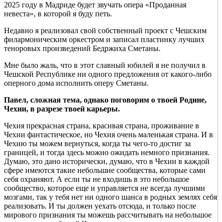
2025 году в Мадриде будет звучать опера «Проданная
невеста», в которой я буду петь.
Недавно я реализовал свой собственный проект с Чешским
филармоническим оркестром и записал пластинку лучших
теноровых произведений Бедржиха Сметаны.
Мне было жаль, что в этот славный юбилей я не получил в
Чешской Республике ни одного предложения от какого-либо
оперного дома исполнить оперу Сметаны.
Павел, сложная тема, однако поговорим о твоей Родине,
Чехии, в разрезе твоей карьеры.
Чехия прекрасная страна, красивая страна, проживание в
Чехии фантастическое, но Чехия очень маленькая страна. И в
Чехию ты можем вернуться, когда ты чего-то достиг за
границей, и тогда здесь можно ожидать немного признания.
Думаю, это дано исторически, думаю, что в Чехии в каждой
сфере имеются такие небольшие сообщества, которые сами
себя охраняют. А если ты не входишь в это небольшое
сообщество, которое еще и управляется не всегда лучшими
мозгами, так у тебя нет ни одного шанса в родных землях себя
реализовать. И ты должен уехать отсюда, и только после
мирового признания ты можешь рассчитывать на небольшое