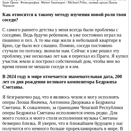
State Opera. Фотография: Wiener Staatsoper / Michael Pöhn, личный архив Павла
Черноха.
Как относятся к такому методу изучения новой роли твои
соседи?
С самого раннего детства у меня всегда были проблемы с
соседями. Ведь будучи ребенком, я уже постоянно играл на
пианино и пел. А то мы еще жили в небольшой квартире в
Брно, где было все слышно. Помню, соседи постоянно
стучали по потолку, звонили нам. Сейчас я уже решил эту
проблему, уже несколько лет как я переехал из Праги. Я купил
участок земли и построил собственный дом, чтобы мне во
время пения не мешали соседи и я им.
В 2024 году в мире отмечается знаменательная дата, 200
лет со дня рождения великого композитора Бедржиха
Сметаны.
Я безгранично рад, что я являюсь чехом и могу исполнять
оперы Леоша Яначека, Антонина Дворжака и Бедржиха
Сметаны. К сожалению, за границами Чешской Республики
оперы Бедржиха Сметаны исполняются очень редко. Для
моего голоса и моего стиля исполнения музыка Сметаны
безмерно близка. Я уверен, что в ближайшем будущем у нас
получится его немного больше прорекламировать в мире. В