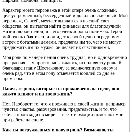
Парижа, Лондона, Лейпцига.
Характер моего персонажа в этой опере очень сложный,
целеустремленный, бессердечный и довольно скверный. Мой
персонаж, Сергей, мечтает вырваться в высший свет
общества, он пытается найти финансы для благополучной
жизни любой ценой, и я его очень хорошо понимаю. Герой
мой очень обаятелен, и он идет к своей цели посредством
встреч с богатыми дамами, предлагая им то, чего не могут
предложить им их мужья: он делает их счастливыми.
Моя роль по манере пения очень трудная, но и одновременно
прекрасная — я просто наслаждаюсь, исполняя эту роль. Я
благодарен пану Шостаковичу за великолепную оперу и
очень рад, что в этом году отмечается юбилей со дня ее
премьеры.
Павел, те роли, которые ты проживаешь на сцене, они
как-то влияют и на твою жизнь?
Нет. Наоборот: то, что я проживаю в своей жизни, например
чувство счастья, разочарования, предательства, и то, что
сейчас происходит в мире — все эти эмоции помогают мне
при работе на сцене.
Как ты погружаешься в новую роль? Возможно, ты