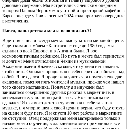
оперные дома Чехии относятся к таланту мирового уровня
довольно сдержано. Мы встретились с чешским оперным
тенором Павлом Чернохом в уютной и просторной кофейне в
Барселоне, где у Павла осенью 2024 года проходят очередные
выступления.
Павел, ваша детская мечта исполнилась?!
В детстве я пел и всегда мечтал выступать на мировой сцене.
С детским ансамблем «Кантилэна» еще до 1989 года мы
ездили по всей Европе, и в Англии были. Я рос
космополитичным ребенком. Но путь к мечте был тернистым
и долгим! Меня отчислили в Чехии из музыкальной
Академии имени Яначека: сказали, что у меня нет таланта,
чтобы петь. Однако я продолжал в себя верить и работать над
собой. Я не сдался. Я продолжал учиться, я поменял еще две
академии, поменял пять учителей музыки, прежде чем нашел
того своего наставника. Поначалу я вынужден был
заниматься совершенно другим: работал в маркетинге, в
менеджменте, учил немецкий язык… Но я никогда не
сдавался! Я с самого детства чувствовал в себе талант к
музыке, и я упорно шел к своей цели и верил, что буду стоять
на сцене и буду петь. Я и спустя 10 лет работы в маркетинге
не отступил! Отец поддерживал меня материально только в
начале моего обучения, в дальнейшем мне приходилось все
зарабатывать самим. В моей семье все инженеры, и из всех