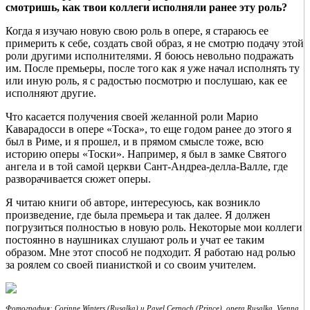
смотришь, как твои коллеги исполняли ранее эту роль?
Когда я изучаю новую свою роль в опере, я стараюсь ее
примерить к себе, создать свой образ, я не смотрю подачу этой
роли другими исполнителями. Я боюсь невольно подражать
им. После премьеры, после того как я уже начал исполнять ту
или иную роль, я с радостью посмотрю и послушаю, как ее
исполняют другие.
Что касается получения своей желанной роли Марио
Каварадосси в опере «Тоска», то еще годом ранее до этого я
был в Риме, и я прошел, и в прямом смысле тоже, всю
историю оперы «Тоски». Например, я был в замке Святого
ангела и в той самой церкви Сант-Андреа-делла-Валле, где
разворачивается сюжет оперы.
Я читаю книги об авторе, интересуюсь, как возникло
произведение, где была премьера и так далее. Я должен
погрузиться полностью в новую роль. Некоторые мои коллеги
постоянно в наушниках слушают роль и учат ее таким
образом. Мне этот способ не подходит. Я работаю над ролью
за роялем со своей пианисткой и со своим учителем.
Фотография: Corinne Winters (Rusalka) и Pavel Cernoch (Prince), opera Rusalka, Vienna