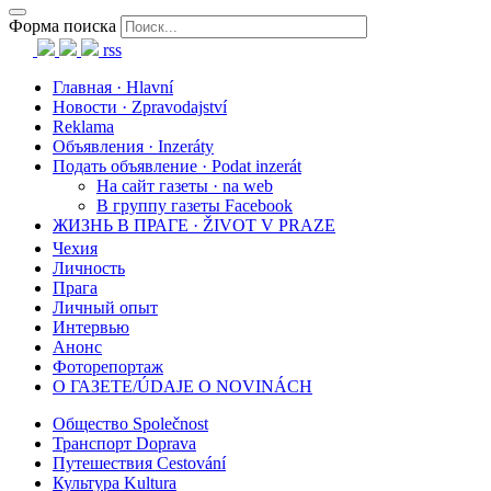
Форма поиска
rss
Главная · Hlavní
Новости · Zpravodajství
Reklama
Объявления · Inzeráty
Подать объявление · Podat inzerát
На сайт газеты · na web
В группу газеты Facebook
ЖИЗНЬ В ПРАГЕ · ŽIVOT V PRAZE
Чехия
Личность
Прага
Личный опыт
Интервью
Анонс
Фоторепортаж
О ГАЗЕТЕ/ÚDAJE O NOVINÁCH
Общество Společnost
Транспорт Doprava
Путешествия Cestování
Культура Kultura