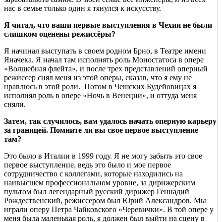
нас в семье только один я тянулся к искусству.
Я читал, что ваши первые выступления в Чехии не были
слишком оценены режиссёры?
Я начинал выступать в своем родном Брно, в Театре имени
Яначека. Я начал там исполнять роль Моностатоса в опере
«Волшебная флейта», и после трех представлений оперный
режиссер снял меня из этой оперы, сказав, что я ему не
нравлюсь в этой роли. Потом в Чешских Будейовицах я
исполнял роль в опере «Ночь в Венеции», и оттуда меня
сняли.
Затем, так случилось, вам удалось начать оперную карьеру
за границей. Помните ли вы свое первое выступление
там?
Это было в Италии в 1999 году. Я не могу забыть это свое
первое выступление, ведь это было и мое первое
сотрудничество с коллегами, которые находились на
наивысшем профессиональном уровне, за дирижерским
пультом был легендарный русский дирижер Геннадий
Рождественский, режиссером был Юрий Александров. Мы
играли оперу Петра Чайковского «Черевички». В той опере у
меня была маленькая роль, я должен был выйти на сцену в