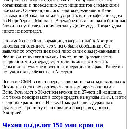
организации и проведению двух инцидентов с немецкими
поездами. Осенью прошлого года задержанный в Вене
гражданин Ирака попытался устроить катастрофу с поездом
из Нюрнберга в Мюнхен. В декабре он же положил бетонные
блоки на пути следования поезда у Дортмунда. Тогда чудом
никто не пострадал.
По самой свежей информации, задержанный в Австрии
иностранец отрицает, что у него были сообщники. Он
заявляет об отсутствии какой-либо связи с задержанными в
Чехии соотечественниками. Также он не признает себя
террористом и утверждает, что лишь хотел отомстить
Германии за участие в военных операциях в Ираке. Ранее оп
получил статус беженца в Австрии.
Чешские СМИ в свою очередь говорят о связи задержанных в
Чехии иракцев с их соотечественником, арестованным в
Вене. Речь идет о 30-летнем мужчине и 27-летней женщине.
Их также подозревают в сборе средств на нужды ИГИЛ, и эти
средства хранились в Ираке. Иракцы были задержаны в
пражском аэропорту на основании ордера, выданного
Австрией.
Чехия выделит 150 млн крон на