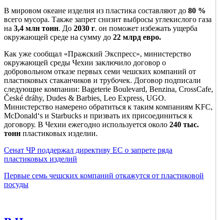
В мировом океане изделия из пластика составляют до
80 %
всего мусора. Также запрет снизит выбросы углекислого газа
на
3,4 млн тонн
. До
2030 г
. он поможет избежать ущерба
окружающей среде на сумму до
22 млрд евро.
Как уже сообщал «Пражский Экспресс», министерство
окружающей среды Чехии заключило договор о
добровольном отказе первых семи чешских компаний от
пластиковых стаканчиков и трубочек. Договор подписали
следующие компании: Bageteriе Boulevard, Benzina, CrossCafe,
České dráhy, Dudes & Barbies, Leo Express, UGO.
Министерство намерено обратиться к таким компаниям KFC,
McDonald‘s и Starbucks и призвать их присоединиться к
договору. В Чехии ежегодно используется около
240 тыс.
тонн
пластиковых изделии.
Сенат ЧР поддержал директиву ЕС о запрете ряда
пластиковых изделий
Первые семь чешских компаний откажутся от пластиковой
посуды