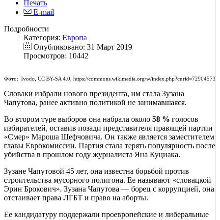
Печать
E-mail
Подробности
Категория:
Европа
Опубликовано: 31 Март 2019
Просмотров: 10442
Фото: Ivodo, CC BY-SA 4.0, https://commons.wikimedia.org/w/index.php?curid=72904573
Словаки избрали нового президента, им стала Зузана
Чапутова, ранее активно политикой не занимавшаяся.
Во втором туре выборов она набрала около
58 %
голосов
избирателей, оставив позади представителя правящей партии
«Смер» Мароша Шефчовича. Он также является заместителем
главы Еврокомиссии. Партия стала терять популярность после
убийства в прошлом году журналиста Яна Куциака.
Зузане Чапутовой 45 лет, она известна борьбой против
строительства мусорного полигона. Ее называют «словацкой
Эрин Брокович». Зузана Чапутова — борец с коррупцией, она
отстаивает права ЛГБТ и право на аборты.
Ее кандидатуру поддержали проевропейские и либеральные