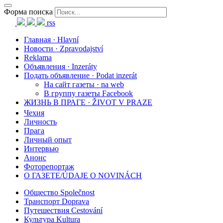
Форма поиска
rss
Главная · Hlavní
Новости · Zpravodajství
Reklama
Объявления · Inzeráty
Подать объявление · Podat inzerát
На сайт газеты · na web
В группу газеты Facebook
ЖИЗНЬ В ПРАГЕ · ŽIVOT V PRAZE
Чехия
Личность
Прага
Личный опыт
Интервью
Анонс
Фоторепортаж
О ГАЗЕТЕ/ÚDAJE O NOVINÁCH
Общество Společnost
Транспорт Doprava
Путешествия Cestování
Культура Kultura