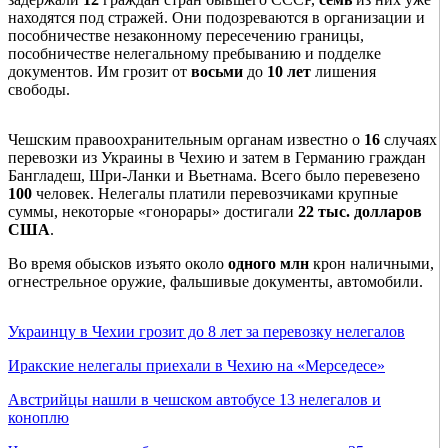
находятся под стражей. Они подозреваются в организации и
пособничестве незаконному пересечению границы,
пособничестве нелегальному пребыванию и подделке
документов. Им грозит от
восьми
до
10 лет
лишения
свободы.
Чешским правоохранительным органам известно о
16
случаях
перевозки из Украины в Чехию и затем в Германию граждан
Бангладеш, Шри-Ланки и Вьетнама. Всего было перевезено
100
человек. Нелегалы платили перевозчиками крупные
суммы, некоторые «гонорары» достигали
22 тыс. долларов
США
.
Во время обысков изъято около
одного млн
крон наличными,
огнестрельное оружие, фальшивые документы, автомобили.
Украинцу в Чехии грозит до 8 лет за перевозку нелегалов
Иракские нелегалы приехали в Чехию на «Мерседесе»
Австрийцы нашли в чешском автобусе 13 нелегалов и
коноплю