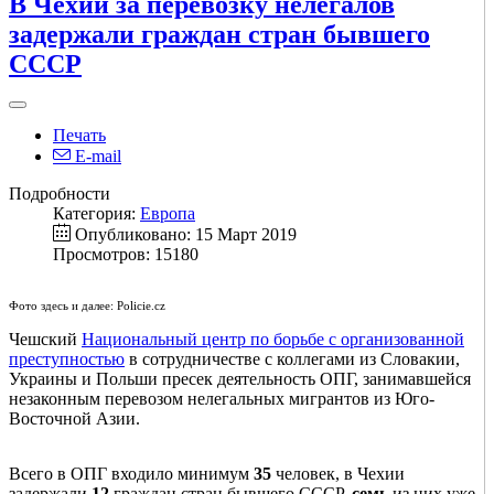
В Чехии за перевозку нелегалов
задержали граждан стран бывшего
СССР
Печать
E-mail
Подробности
Категория:
Европа
Опубликовано: 15 Март 2019
Просмотров: 15180
Фото здесь и далее: Policie.cz
Чешский
Национальный центр по борьбе с организованной
преступностью
в сотрудничестве с коллегами из Словакии,
Украины и Польши пресек деятельность ОПГ, занимавшейся
незаконным перевозом нелегальных мигрантов из Юго-
Восточной Азии.
Всего в ОПГ входило минимум
35
человек, в Чехии
задержали
12
граждан стран бывшего СССР,
семь
из них уже