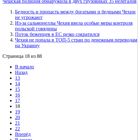
Чешская полиция обнаружила в двух грузовиках 35 нелегалов
Бедность и пропасть между богатыми и бедными Чехии
не угрожают
Из-за сальмонеллы Чехия ввела особые меры контроля
польской говядины
Поток беженцев в ЕС резко сократился
Чехия не попала в ТОП-5 стран по денежным переводам
на Украину
Страница 18 из 88
В начало
Назад
13
14
15
16
17
18
19
20
21
22
Вперёд
В конец