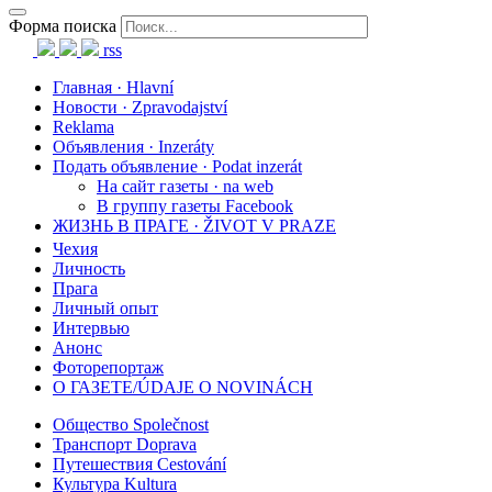
Форма поиска
rss
Главная · Hlavní
Новости · Zpravodajství
Reklama
Объявления · Inzeráty
Подать объявление · Podat inzerát
На сайт газеты · na web
В группу газеты Facebook
ЖИЗНЬ В ПРАГЕ · ŽIVOT V PRAZE
Чехия
Личность
Прага
Личный опыт
Интервью
Анонс
Фоторепортаж
О ГАЗЕТЕ/ÚDAJE O NOVINÁCH
Общество Společnost
Транспорт Doprava
Путешествия Cestování
Культура Kultura