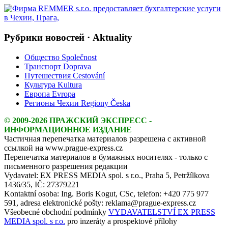
Рубрики новостей · Aktuality
Общество Společnost
Транспорт Doprava
Путешествия Cestování
Культура Kultura
Европа Evropa
Регионы Чехии Regiony Česka
© 2009-2026 ПРАЖСКИЙ ЭКСПРЕСС -
ИНФОРМАЦИОННОЕ ИЗДАНИЕ
Частичная перепечатка материалов разрешена с активной
ссылкой на www.prague-express.cz
Перепечатка материалов в бумажных носителях - только с
письменного разрешения редакции
Vydavatel: EX PRESS MEDIA spol. s r.o., Praha 5, Petržílkova
1436/35, IČ: 27379221
Kontaktní osoba: Ing. Boris Kogut, CSc, telefon: +420 775 977
591, adresa elektronické pošty: reklama@prague-express.cz
Všeobecné obchodní podmínky
VYDAVATELSTVÍ EX PRESS
MEDIA spol. s r.o.
pro inzeráty a prospektové přílohy