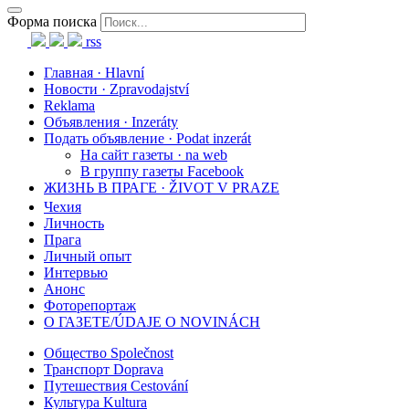
Форма поиска
rss
Главная · Hlavní
Новости · Zpravodajství
Reklama
Объявления · Inzeráty
Подать объявление · Podat inzerát
На сайт газеты · na web
В группу газеты Facebook
ЖИЗНЬ В ПРАГЕ · ŽIVOT V PRAZE
Чехия
Личность
Прага
Личный опыт
Интервью
Анонс
Фоторепортаж
О ГАЗЕТЕ/ÚDAJE O NOVINÁCH
Общество Společnost
Транспорт Doprava
Путешествия Cestování
Культура Kultura