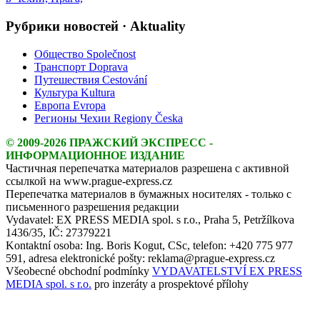
Рубрики новостей · Aktuality
Общество Společnost
Транспорт Doprava
Путешествия Cestování
Культура Kultura
Европа Evropa
Регионы Чехии Regiony Česka
© 2009-2026 ПРАЖСКИЙ ЭКСПРЕСС -
ИНФОРМАЦИОННОЕ ИЗДАНИЕ
Частичная перепечатка материалов разрешена с активной
ссылкой на www.prague-express.cz
Перепечатка материалов в бумажных носителях - только с
письменного разрешения редакции
Vydavatel: EX PRESS MEDIA spol. s r.o., Praha 5, Petržílkova
1436/35, IČ: 27379221
Kontaktní osoba: Ing. Boris Kogut, CSc, telefon: +420 775 977
591, adresa elektronické pošty: reklama@prague-express.cz
Všeobecné obchodní podmínky
VYDAVATELSTVÍ EX PRESS
MEDIA spol. s r.o.
pro inzeráty a prospektové přílohy