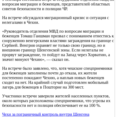
вопросам миграции и беженцев, представителей областных
советов безопасности и полиции ЧР.
На встрече обсуждался миграционный кризис и ситуация с
нелегалами в Чехии.
«Руководитель отделения МВД по вопросам миграции и
беженцев Томаш Гаишман призвал с пониманием отнестись к
сооружению венгерскими властями заграждения на границе с
Сербией. Венгрия охраняет не только свою границу, но и
внешнюю границу Шенгенской зоны. Если нелегалы не
прорвут заграждение, то пойдут на Запад через Хорватию, а
значит минуют Чехию», — сказал он.
На встрече было заявлено, что, хотя чешские спецприемники
для беженцев заполнены почти до отказа, их жители
постепенно покидают Чехию, а наплыв новых беженцев
сходит на нет. На крайний случай подготовлен мобильный
лагерь для беженцев в Пошторне на 300 мест.
Участники встречи заверили жителей населенных пунктов,
около которых расположены спецприемники, что угрозы их
безопасности нет и полиция обеспечивает ее на 100 %.
Чехи за пограничный контроль внутри Шенгена