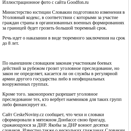
Иллюстрационное фото с сайта Goodfon.ru
Министерство юстиции Словакии подготовило изменения в
Уголовный кодекс, в соответствии с которыми за участие
граждан страны в организованных военных формированиях
за границей будет грозить большой тюремный срок.
Речь идет о наказании в виде тюремного заключения на срок
до 8 лет.
По нынешним словацким законам участникам боевых
действий за рубежом грозит уголовное преследование, но
закон не определяет, касается ли он службы в регулярной
армии другого государства либо в неофициальных
вооруженных группах.
Кроме того. законопроект разрешает уголовное
преследование тех, кто вербует наемников для таких групп
либо финансирует их.
Сайт CeskeNoviny.cz сообщает, что чехи и словаки
сформировали в мятежном Донбассе свою бригаду,
сражающуюся за ДНР. Якобы за ДНР воюют десятки
словаков. Известно также о нескольких гражданах Словакии,