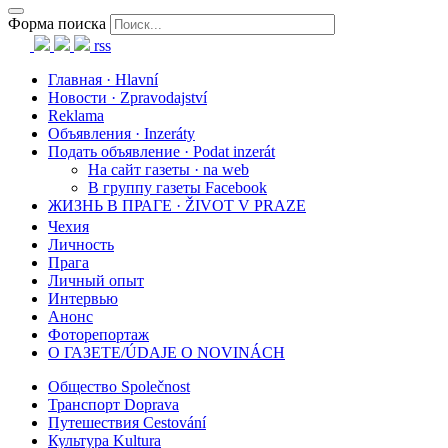
Форма поиска
rss
Главная · Hlavní
Новости · Zpravodajství
Reklama
Объявления · Inzeráty
Подать объявление · Podat inzerát
На сайт газеты · na web
В группу газеты Facebook
ЖИЗНЬ В ПРАГЕ · ŽIVOT V PRAZE
Чехия
Личность
Прага
Личный опыт
Интервью
Анонс
Фоторепортаж
О ГАЗЕТЕ/ÚDAJE O NOVINÁCH
Общество Společnost
Транспорт Doprava
Путешествия Cestování
Культура Kultura