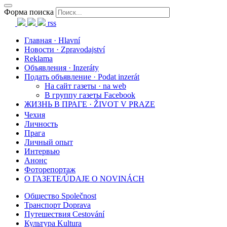
Форма поиска
rss
Главная · Hlavní
Новости · Zpravodajství
Reklama
Объявления · Inzeráty
Подать объявление · Podat inzerát
На сайт газеты · na web
В группу газеты Facebook
ЖИЗНЬ В ПРАГЕ · ŽIVOT V PRAZE
Чехия
Личность
Прага
Личный опыт
Интервью
Анонс
Фоторепортаж
О ГАЗЕТЕ/ÚDAJE O NOVINÁCH
Общество Společnost
Транспорт Doprava
Путешествия Cestování
Культура Kultura