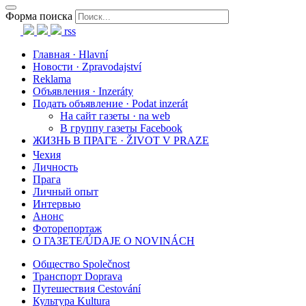
Форма поиска
rss
Главная · Hlavní
Новости · Zpravodajství
Reklama
Объявления · Inzeráty
Подать объявление · Podat inzerát
На сайт газеты · na web
В группу газеты Facebook
ЖИЗНЬ В ПРАГЕ · ŽIVOT V PRAZE
Чехия
Личность
Прага
Личный опыт
Интервью
Анонс
Фоторепортаж
О ГАЗЕТЕ/ÚDAJE O NOVINÁCH
Общество Společnost
Транспорт Doprava
Путешествия Cestování
Культура Kultura