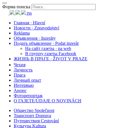
Форма поиска
rss
Главная · Hlavní
Новости · Zpravodajství
Reklama
Объявления · Inzeráty
Подать объявление · Podat inzerát
На сайт газеты · na web
В группу газеты Facebook
ЖИЗНЬ В ПРАГЕ · ŽIVOT V PRAZE
Чехия
Личность
Прага
Личный опыт
Интервью
Анонс
Фоторепортаж
О ГАЗЕТЕ/ÚDAJE O NOVINÁCH
Общество Společnost
Транспорт Doprava
Путешествия Cestování
Культура Kultura