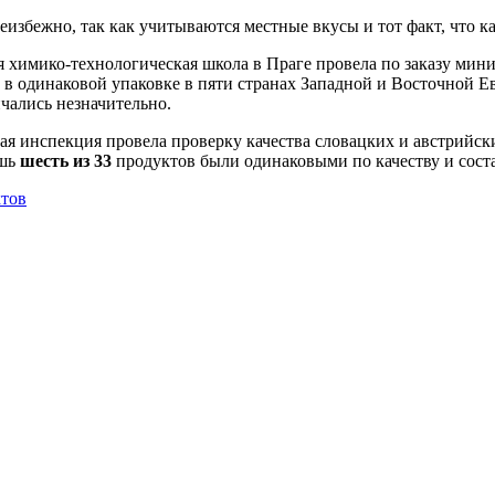
избежно, так как учитываются местные вкусы и тот факт, что ка
химико-технологическая школа в Праге провела по заказу минис
 в одинаковой упаковке в пяти странах Западной и Восточной 
ичались незначительно.
ая инспекция провела проверку качества словацких и австрийск
ишь
шесть из 33
продуктов были одинаковыми по качеству и соста
ктов