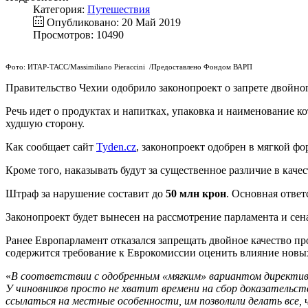
Категория:
Путешествия
Опубликовано: 20 Май 2019
Просмотров: 10490
Фото: ИТАР-ТАСС/Massimiliano Pieraccini /Предоставлено Фондом ВАРП
Правительство Чехии одобрило законопроект о запрете двойног
Речь идет о продуктах и напитках, упаковка и наименование ко
худшую сторону.
Как сообщает сайт
Tyden.cz
, законопроект одобрен в мягкой фо
Кроме того, наказывать будут за существенное различие в качест
Штраф за нарушение составит до
50 млн крон
. Основная ответ
Законопроект будет вынесен на рассмотрение парламента и сена
Ранее Европарламент отказался запрещать двойное качество п
содержится требование к Еврокомиссии оценить влияние новых
«
В соответствии с одобренным «мягким» вариантом директи
У чиновников просто не хватит времени на сбор доказательст
ссылаться на местные особенности, им позволили делать все, 