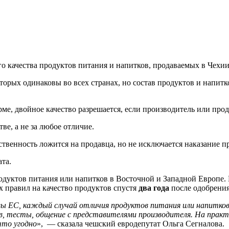
о качества продуктов питания и напитков, продаваемых в Чехии
торых одинаковы во всех странах, но состав продуктов и напитк
рме, двойное качество разрешается, если производитель или про
ве, а не за любое отличие.
ственность ложится на продавца, но не исключается наказание 
та.
родуктов питания или напитков в Восточной и Западной Европе.
 правил на качество продуктов спустя
два года
после одобрения
вы ЕС, каждый случай отличия продуктов питания или напитк
в, тесты, общение с представителями производителя. На практ
что угодно
», — сказала чешский евродепутат Ольга Сегналова.