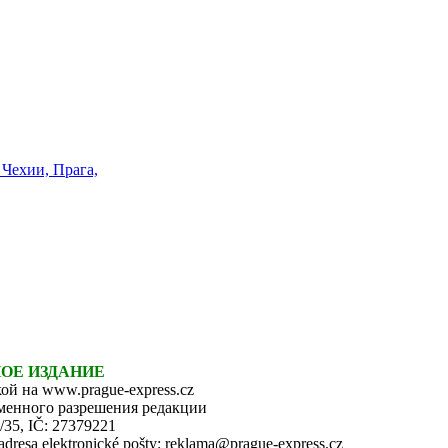
НОЕ ИЗДАНИЕ
ой на www.prague-express.cz
ьменного разрешения редакции
6/35, IČ: 27379221
 adresa elektronické pošty: reklama@prague-express.cz