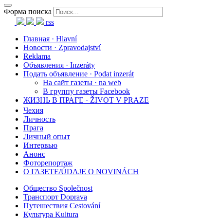
Форма поиска
rss
Главная · Hlavní
Новости · Zpravodajství
Reklama
Объявления · Inzeráty
Подать объявление · Podat inzerát
На сайт газеты · na web
В группу газеты Facebook
ЖИЗНЬ В ПРАГЕ · ŽIVOT V PRAZE
Чехия
Личность
Прага
Личный опыт
Интервью
Анонс
Фоторепортаж
О ГАЗЕТЕ/ÚDAJE O NOVINÁCH
Общество Společnost
Транспорт Doprava
Путешествия Cestování
Культура Kultura