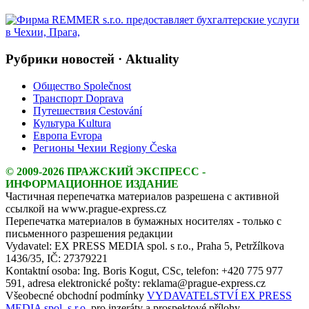
Рубрики новостей · Aktuality
Общество Společnost
Транспорт Doprava
Путешествия Cestování
Культура Kultura
Европа Evropa
Регионы Чехии Regiony Česka
© 2009-2026 ПРАЖСКИЙ ЭКСПРЕСС -
ИНФОРМАЦИОННОЕ ИЗДАНИЕ
Частичная перепечатка материалов разрешена с активной
ссылкой на www.prague-express.cz
Перепечатка материалов в бумажных носителях - только с
письменного разрешения редакции
Vydavatel: EX PRESS MEDIA spol. s r.o., Praha 5, Petržílkova
1436/35, IČ: 27379221
Kontaktní osoba: Ing. Boris Kogut, CSc, telefon: +420 775 977
591, adresa elektronické pošty: reklama@prague-express.cz
Všeobecné obchodní podmínky
VYDAVATELSTVÍ EX PRESS
MEDIA spol. s r.o.
pro inzeráty a prospektové přílohy