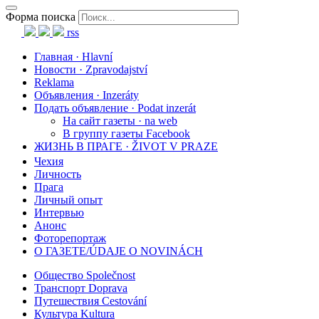
Форма поиска
rss
Главная · Hlavní
Новости · Zpravodajství
Reklama
Объявления · Inzeráty
Подать объявление · Podat inzerát
На сайт газеты · na web
В группу газеты Facebook
ЖИЗНЬ В ПРАГЕ · ŽIVOT V PRAZE
Чехия
Личность
Прага
Личный опыт
Интервью
Анонс
Фоторепортаж
О ГАЗЕТЕ/ÚDAJE O NOVINÁCH
Общество Společnost
Транспорт Doprava
Путешествия Cestování
Культура Kultura