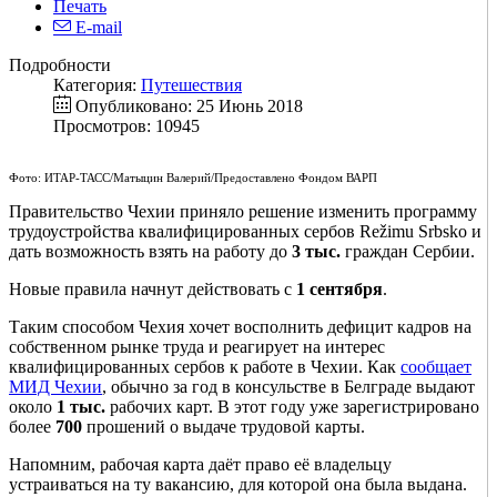
Печать
E-mail
Подробности
Категория:
Путешествия
Опубликовано: 25 Июнь 2018
Просмотров: 10945
Фото: ИТАР-ТАСС/Матыцин Валерий/Предоставлено Фондом ВАРП
Правительство Чехии приняло решение изменить программу
трудоустройства квалифицированных сербов Režimu Srbsko и
дать возможность взять на работу до
3 тыс.
граждан Сербии.
Новые правила начнут действовать с
1 сентября
.
Таким способом Чехия хочет восполнить дефицит кадров на
собственном рынке труда и реагирует на интерес
квалифицированных сербов к работе в Чехии. Как
сообщает
МИД Чехии
, обычно за год в консульстве в Белграде выдают
около
1 тыс.
рабочих карт. В этот году уже зарегистрировано
более
700
прошений о выдаче трудовой карты.
Напомним, рабочая карта даёт право её владельцу
устраиваться на ту вакансию, для которой она была выдана.