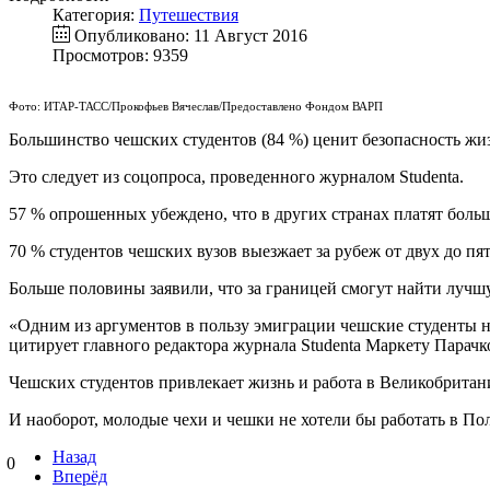
Категория:
Путешествия
Опубликовано: 11 Август 2016
Просмотров: 9359
Фото: ИТАР-ТАСС/Прокофьев Вячеслав/Предоставлено Фондом ВАРП
Большинство чешских студентов (84 %) ценит безопасность жиз
Это следует из соцопроса, проведенного журналом Studenta.
57 % опрошенных убеждено, что в других странах платят боль
70 % студентов чешских вузов выезжает за рубеж от двух до пяти
Больше половины заявили, что за границей смогут найти лучш
«Одним из аргументов в пользу эмиграции чешские студенты 
цитирует главного редактора журнала Studenta Маркету Парачков
Чешских студентов привлекает жизнь и работа в Великобритан
И наоборот, молодые чехи и чешки не хотели бы работать в По
Назад
0
Вперёд