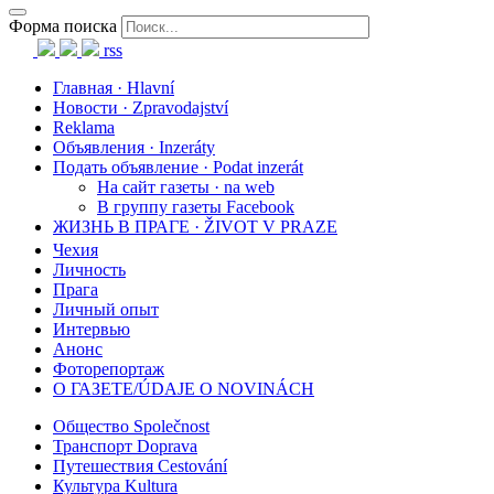
Форма поиска
rss
Главная · Hlavní
Новости · Zpravodajství
Reklama
Объявления · Inzeráty
Подать объявление · Podat inzerát
На сайт газеты · na web
В группу газеты Facebook
ЖИЗНЬ В ПРАГЕ · ŽIVOT V PRAZE
Чехия
Личность
Прага
Личный опыт
Интервью
Анонс
Фоторепортаж
О ГАЗЕТЕ/ÚDAJE O NOVINÁCH
Общество Společnost
Транспорт Doprava
Путешествия Cestování
Культура Kultura