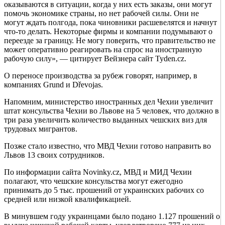
оказываются в ситуации, когда у них есть заказы, они могут
помочь экономике страны, но нет рабочей силы. Они не
могут ждать полгода, пока чиновники расшевелятся и начнут
что-то делать. Некоторые фирмы и компании подумывают о
переезде за границу. Не могу поверить, что правительство не
может оперативно реагировать на спрос на иностранную
рабочую силу», — цитирует Вейзнера сайт Tyden.cz.
О переносе производства за рубеж говорят, например, в
компаниях Grund и Dřevojas.
Напомним, министерство иностранных дел Чехии увеличит
штат консульства Чехии во Львове на 5 человек, что должно в
три раза увеличить количество выданных чешских виз для
трудовых мигрантов.
Позже стало известно, что МВД Чехии готово направить во
Львов 13 своих сотрудников.
По информации сайта Novinky.cz, МВД и МИД Чехии
полагают, что чешские консульства могут ежегодно
принимать до 5 тыс. прошений от украинских рабочих со
средней или низкой квалификацией.
В минувшем году украинцами было подано 1.127 прошений о