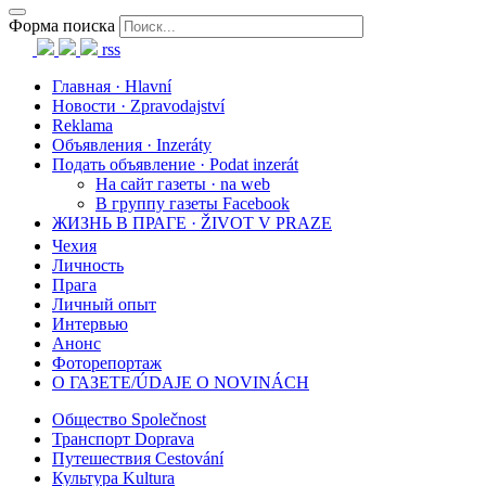
Форма поиска
rss
Главная · Hlavní
Новости · Zpravodajství
Reklama
Объявления · Inzeráty
Подать объявление · Podat inzerát
На сайт газеты · na web
В группу газеты Facebook
ЖИЗНЬ В ПРАГЕ · ŽIVOT V PRAZE
Чехия
Личность
Прага
Личный опыт
Интервью
Анонс
Фоторепортаж
О ГАЗЕТЕ/ÚDAJE O NOVINÁCH
Общество Společnost
Транспорт Doprava
Путешествия Cestování
Культура Kultura