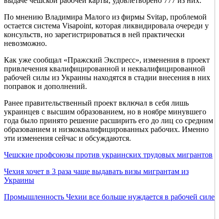
выдаче чешской рабочей карты, удовлетворено 777 из них.
По мнению Владимира Малого из фирмы Svitap, проблемой
остается система Visapoint, которая ликвидировала очереди у
консульств, но зарегистрироваться в ней практически
невозможно.
Как уже сообщал «Пражский Экспресс», изменения в проект
привлечения квалифицированной и неквалифицированной
рабочей силы из Украины находятся в стадии внесения в них
поправок и дополнений.
Ранее правительственный проект включал в себя лишь
украинцев с высшим образованием, но в ноябре минувшего
года было принято решение расширить его до лиц со средним
образованием и низкоквалифицированных рабочих. Именно
эти изменения сейчас и обсуждаются.
Чешские профсоюзы против украинских трудовых мигрантов
Чехия хочет в 3 раза чаще выдавать визы мигрантам из
Украины
Промышленность Чехии все больше нуждается в рабочей силе