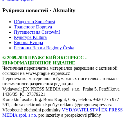
Рубрики новостей · Aktuality
Общество Společnost
Транспорт Doprava
Путешествия Cestování
Культура Kultura
Европа Evropa
Регионы Чехии Regiony Česka
© 2009-2026 ПРАЖСКИЙ ЭКСПРЕСС -
ИНФОРМАЦИОННОЕ ИЗДАНИЕ
Частичная перепечатка материалов разрешена с активной
ссылкой на www.prague-express.cz
Перепечатка материалов в бумажных носителях - только с
письменного разрешения редакции
Vydavatel: EX PRESS MEDIA spol. s r.o., Praha 5, Petržílkova
1436/35, IČ: 27379221
Kontaktní osoba: Ing. Boris Kogut, CSc, telefon: +420 775 977
591, adresa elektronické pošty: reklama@prague-express.cz
Všeobecné obchodní podmínky
VYDAVATELSTVÍ EX PRESS
MEDIA spol. s r.o.
pro inzeráty a prospektové přílohy