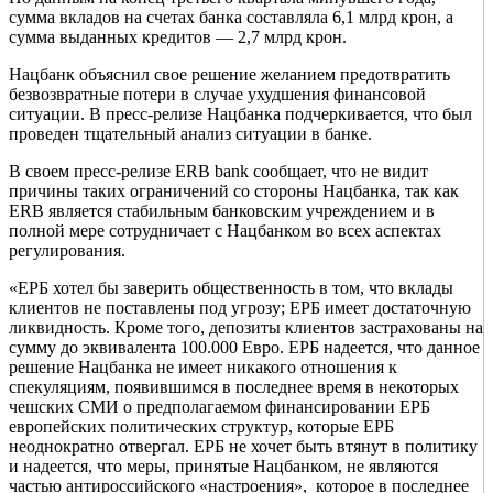
сумма вкладов на счетах банка составляла 6,1 млрд крон, а
сумма выданных кредитов — 2,7 млрд крон.
Нацбанк объяснил свое решение желанием предотвратить
безвозвратные потери в случае ухудшения финансовой
ситуации. В пресс-релизе Нацбанка подчеркивается, что был
проведен тщательный анализ ситуации в банке.
В своем пресс-релизе ERB bank сообщает, что не видит
причины таких ограничений со стороны Нацбанка, так как
ERB является стабильным банковским учреждением и в
полной мере сотрудничает с Нацбанком во всех аспектах
регулирования.
«ЕРБ хотел бы заверить общественность в том, что вклады
клиентов не поставлены под угрозу; ЕРБ имеет достаточную
ликвидность. Кроме того, депозиты клиентов застрахованы на
сумму до эквивалента 100.000 Евро. ЕРБ надеется, что данное
решение Нацбанка не имеет никакого отношения к
спекуляциям, появившимся в последнее время в некоторых
чешских СМИ о предполагаемом финансировании ЕРБ
европейских политических структур, которые ЕРБ
неоднократно отвергал. ЕРБ не хочет быть втянут в политику
и надеется, что меры, принятые Нацбанком, не являются
частью антироссийского «настроения», которое в последнее