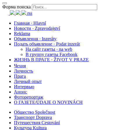
Форма поиска
rss
Главная · Hlavní
Новости · Zpravodajství
Reklama
Объявления · Inzeráty
Подать объявление · Podat inzerát
На сайт газеты · na web
В группу газеты Facebook
ЖИЗНЬ В ПРАГЕ · ŽIVOT V PRAZE
Чехия
Личность
Прага
Личный опыт
Интервью
Анонс
Фоторепортаж
О ГАЗЕТЕ/ÚDAJE O NOVINÁCH
Общество Společnost
Транспорт Doprava
Путешествия Cestování
Культура Kultura