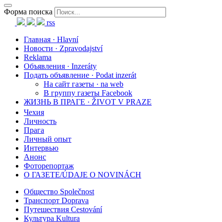
Форма поиска
rss
Главная · Hlavní
Новости · Zpravodajství
Reklama
Объявления · Inzeráty
Подать объявление · Podat inzerát
На сайт газеты · na web
В группу газеты Facebook
ЖИЗНЬ В ПРАГЕ · ŽIVOT V PRAZE
Чехия
Личность
Прага
Личный опыт
Интервью
Анонс
Фоторепортаж
О ГАЗЕТЕ/ÚDAJE O NOVINÁCH
Общество Společnost
Транспорт Doprava
Путешествия Cestování
Культура Kultura