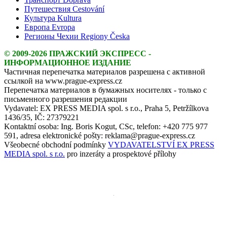
Путешествия Cestování
Культура Kultura
Европа Evropa
Регионы Чехии Regiony Česka
© 2009-2026 ПРАЖСКИЙ ЭКСПРЕСС -
ИНФОРМАЦИОННОЕ ИЗДАНИЕ
Частичная перепечатка материалов разрешена с активной
ссылкой на www.prague-express.cz
Перепечатка материалов в бумажных носителях - только с
письменного разрешения редакции
Vydavatel: EX PRESS MEDIA spol. s r.o., Praha 5, Petržílkova
1436/35, IČ: 27379221
Kontaktní osoba: Ing. Boris Kogut, CSc, telefon: +420 775 977
591, adresa elektronické pošty: reklama@prague-express.cz
Všeobecné obchodní podmínky
VYDAVATELSTVÍ EX PRESS
MEDIA spol. s r.o.
pro inzeráty a prospektové přílohy