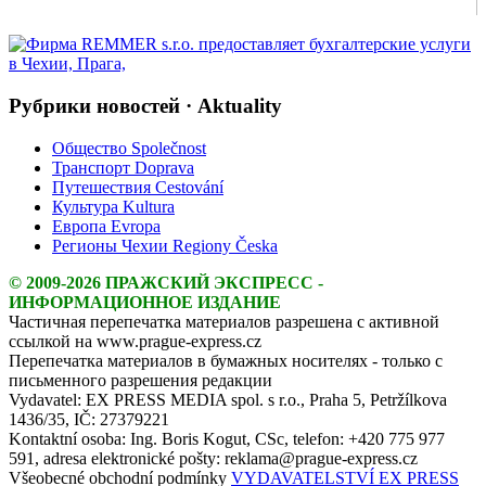
Рубрики новостей · Aktuality
Общество Společnost
Транспорт Doprava
Путешествия Cestování
Культура Kultura
Европа Evropa
Регионы Чехии Regiony Česka
© 2009-2026 ПРАЖСКИЙ ЭКСПРЕСС -
ИНФОРМАЦИОННОЕ ИЗДАНИЕ
Частичная перепечатка материалов разрешена с активной
ссылкой на www.prague-express.cz
Перепечатка материалов в бумажных носителях - только с
письменного разрешения редакции
Vydavatel: EX PRESS MEDIA spol. s r.o., Praha 5, Petržílkova
1436/35, IČ: 27379221
Kontaktní osoba: Ing. Boris Kogut, CSc, telefon: +420 775 977
591, adresa elektronické pošty: reklama@prague-express.cz
Všeobecné obchodní podmínky
VYDAVATELSTVÍ EX PRESS