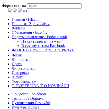
Форма поиска
rss
Главная · Hlavní
Новости · Zpravodajství
Reklama
Объявления · Inzeráty
Подать объявление · Podat inzerát
На сайт газеты · na web
В группу газеты Facebook
ЖИЗНЬ В ПРАГЕ · ŽIVOT V PRAZE
Чехия
Личность
Прага
Личный опыт
Интервью
Анонс
Фоторепортаж
О ГАЗЕТЕ/ÚDAJE O NOVINÁCH
Общество Společnost
Транспорт Doprava
Путешествия Cestování
Культура Kultura