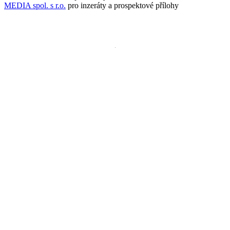
MEDIA spol. s r.o.
pro inzeráty a prospektové přílohy