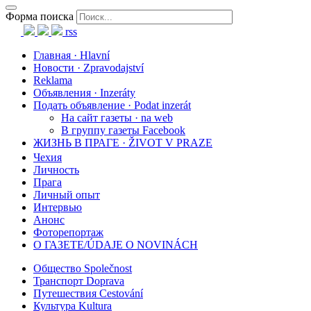
Форма поиска
rss
Главная · Hlavní
Новости · Zpravodajství
Reklama
Объявления · Inzeráty
Подать объявление · Podat inzerát
На сайт газеты · na web
В группу газеты Facebook
ЖИЗНЬ В ПРАГЕ · ŽIVOT V PRAZE
Чехия
Личность
Прага
Личный опыт
Интервью
Анонс
Фоторепортаж
О ГАЗЕТЕ/ÚDAJE O NOVINÁCH
Общество Společnost
Транспорт Doprava
Путешествия Cestování
Культура Kultura