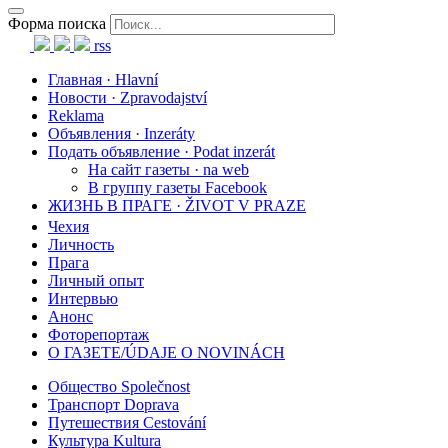
Форма поиска
rss
Главная · Hlavní
Новости · Zpravodajství
Reklama
Объявления · Inzeráty
Подать объявление · Podat inzerát
На сайт газеты · na web
В группу газеты Facebook
ЖИЗНЬ В ПРАГЕ · ŽIVOT V PRAZE
Чехия
Личность
Прага
Личный опыт
Интервью
Анонс
Фоторепортаж
О ГАЗЕТЕ/ÚDAJE O NOVINÁCH
Общество Společnost
Транспорт Doprava
Путешествия Cestování
Культура Kultura