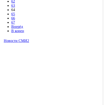
62
63
64
65
66
67
Вперёд
В конец