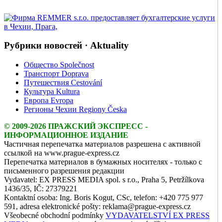
Рубрики новостей · Aktuality
Общество Společnost
Транспорт Doprava
Путешествия Cestování
Культура Kultura
Европа Evropa
Регионы Чехии Regiony Česka
© 2009-2026 ПРАЖСКИЙ ЭКСПРЕСС -
ИНФОРМАЦИОННОЕ ИЗДАНИЕ
Частичная перепечатка материалов разрешена с активной
ссылкой на www.prague-express.cz
Перепечатка материалов в бумажных носителях - только с
письменного разрешения редакции
Vydavatel: EX PRESS MEDIA spol. s r.o., Praha 5, Petržílkova
1436/35, IČ: 27379221
Kontaktní osoba: Ing. Boris Kogut, CSc, telefon: +420 775 977
591, adresa elektronické pošty: reklama@prague-express.cz
Všeobecné obchodní podmínky
VYDAVATELSTVÍ EX PRESS