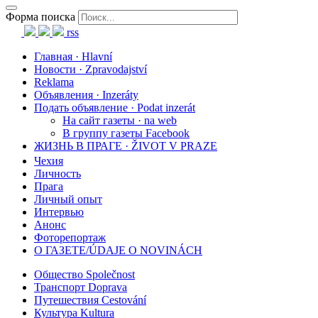
Форма поиска
rss
Главная · Hlavní
Новости · Zpravodajství
Reklama
Объявления · Inzeráty
Подать объявление · Podat inzerát
На сайт газеты · na web
В группу газеты Facebook
ЖИЗНЬ В ПРАГЕ · ŽIVOT V PRAZE
Чехия
Личность
Прага
Личный опыт
Интервью
Анонс
Фоторепортаж
О ГАЗЕТЕ/ÚDAJE O NOVINÁCH
Общество Společnost
Транспорт Doprava
Путешествия Cestování
Культура Kultura