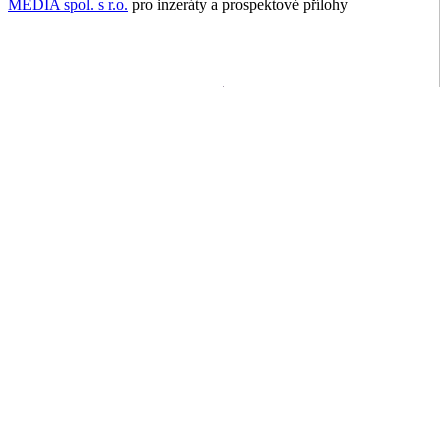
MEDIA spol. s r.o.
pro inzeráty a prospektové přílohy