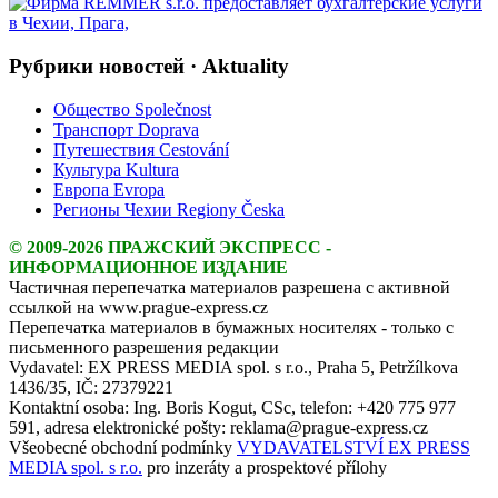
Рубрики новостей · Aktuality
Общество Společnost
Транспорт Doprava
Путешествия Cestování
Культура Kultura
Европа Evropa
Регионы Чехии Regiony Česka
© 2009-2026 ПРАЖСКИЙ ЭКСПРЕСС -
ИНФОРМАЦИОННОЕ ИЗДАНИЕ
Частичная перепечатка материалов разрешена с активной
ссылкой на www.prague-express.cz
Перепечатка материалов в бумажных носителях - только с
письменного разрешения редакции
Vydavatel: EX PRESS MEDIA spol. s r.o., Praha 5, Petržílkova
1436/35, IČ: 27379221
Kontaktní osoba: Ing. Boris Kogut, CSc, telefon: +420 775 977
591, adresa elektronické pošty: reklama@prague-express.cz
Všeobecné obchodní podmínky
VYDAVATELSTVÍ EX PRESS
MEDIA spol. s r.o.
pro inzeráty a prospektové přílohy