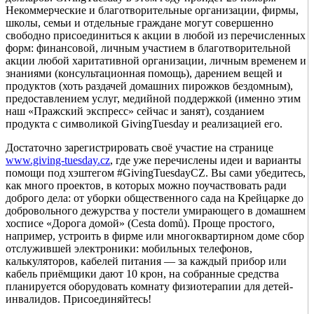
Некоммерческие и благотворительные организации, фирмы,
школы, семьи и отдельные граждане могут совершенно
свободно присоединиться к акции в любой из перечисленных
форм: финансовой, личным участием в благотворительной
акции любой харитативной организации, личным временем и
знаниями (консультационная помощь), дарением вещей и
продуктов (хоть раздачей домашних пирожков бездомным),
предоставлением услуг, медийной поддержкой (именно этим
наш «Пражский экспресс» сейчас и занят), созданием
продукта с символикой GivingTuesday и реализацией его.
Достаточно зарегистрировать своё участие на странице
www.giving-tuesday.cz
, где уже перечислены идеи и варианты
помощи под хэштегом #GivingTuesdayCZ. Вы сами убедитесь,
как много проектов, в которых можно поучаствовать ради
доброго дела: от уборки общественного сада на Крейцарке до
добровольного дежурства у постели умирающего в домашнем
хосписе «Дорога домой» (Cesta domů). Проще простого,
например, устроить в фирме или многоквартирном доме сбор
отслужившей электроники: мобильных телефонов,
калькуляторов, кабелей питания — за каждый прибор или
кабель приёмщики дают 10 крон, на собранные средства
планируется оборудовать комнату физиотерапии для детей-
инвалидов. Присоединяйтесь!