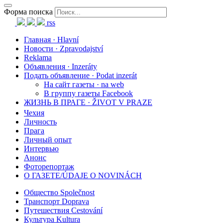
Форма поиска
rss
Главная · Hlavní
Новости · Zpravodajství
Reklama
Объявления · Inzeráty
Подать объявление · Podat inzerát
На сайт газеты · na web
В группу газеты Facebook
ЖИЗНЬ В ПРАГЕ · ŽIVOT V PRAZE
Чехия
Личность
Прага
Личный опыт
Интервью
Анонс
Фоторепортаж
О ГАЗЕТЕ/ÚDAJE O NOVINÁCH
Общество Společnost
Транспорт Doprava
Путешествия Cestování
Культура Kultura