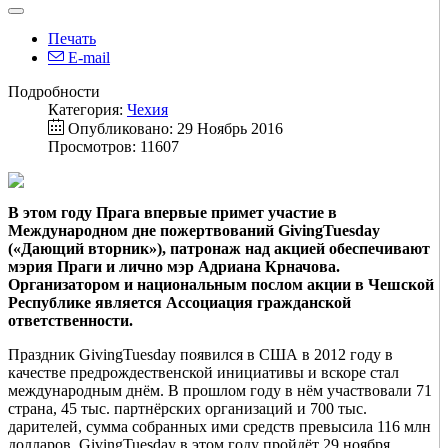
Печать
E-mail
Подробности
Категория:
Чехия
Опубликовано: 29 Ноябрь 2016
Просмотров: 11607
В этом году Прага впервые примет участие в
Международном дне пожертвований GivingTuesday
(«Дающий вторник»), патронаж над акцией обеспечивают
мэрия Праги и лично мэр Адриана Крначова.
Организатором и национальным послом акции в Чешской
Республике является Ассоциация гражданской
ответственности.
Праздник GivingTuesday появился в США в 2012 году в
качестве предрождественской инициативы и вскоре стал
международным днём. В прошлом году в нём участвовали 71
страна, 45 тыс. партнёрских организаций и 700 тыс.
дарителей, сумма собранных ими средств превысила 116 млн
долларов. GivingTuesday в этом году пройдёт 29 ноября.