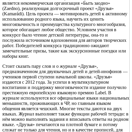
является некоммерческая организация «Быть заодно»
(Zaedno), реализующая долгосрочный проект «Друзья»
(Kamarádi). Цель проекта — мотивировать детей к активному
использованию родного языка, научить их ценить
многоязычность и преимущества культурного многообразия,
которое обогащает любое общество. Условием участия в
конкурсе было чтение детской литературы, она-то и
послужила источником вдохновения для авторов творческих
работ. Победителей конкурса традиционно ожидают
замечательные призы, такие как экскурсионные поездки или
наборы книг.
Стоит сказать пару слов и о журнале «Друзья»,
предназначенном для двуязычных детей и детей-инофонов —
учеников первой ступени начальной школы. «Друзья»
издаются с 2012 года. За успехи в мультикультурном
воспитании и поддержку многоязычности издание получило
престижную европейскую языковую премию Label. В
журнале используются все официальные языки национальных
меньшинств, проживающих в ЧР, но главным языком
общения является чешский. Многие тексты даются на двух
языках. Журнал выполняет также функции рабочей тетради: в
нём можно выполнять задания и вписывать ответы на родном
языке. «Друзья» печатаются на плотной бумаге и потому
служат не только для чтения, но и в качестве прописей, для