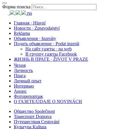
Форма поиска
rss
Главная · Hlavní
Новости · Zpravodajství
Reklama
Объявления · Inzeráty
Подать объявление · Podat inzerát
На сайт газеты · na web
В группу газеты Facebook
ЖИЗНЬ В ПРАГЕ · ŽIVOT V PRAZE
Чехия
Личность
Прага
Личный опыт
Интервью
Анонс
Фоторепортаж
О ГАЗЕТЕ/ÚDAJE O NOVINÁCH
Общество Společnost
Транспорт Doprava
Путешествия Cestování
Культура Kultura