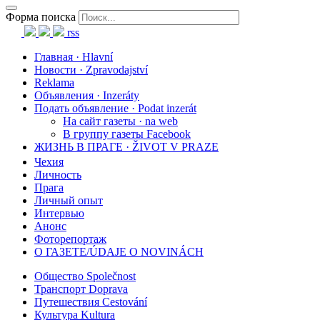
Форма поиска
rss
Главная · Hlavní
Новости · Zpravodajství
Reklama
Объявления · Inzeráty
Подать объявление · Podat inzerát
На сайт газеты · na web
В группу газеты Facebook
ЖИЗНЬ В ПРАГЕ · ŽIVOT V PRAZE
Чехия
Личность
Прага
Личный опыт
Интервью
Анонс
Фоторепортаж
О ГАЗЕТЕ/ÚDAJE O NOVINÁCH
Общество Společnost
Транспорт Doprava
Путешествия Cestování
Культура Kultura