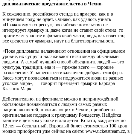
дипломатические представительства в Чехии.
К сожалению, российского стенда на ярмарке, как и в
минувшем году, не будет. Однако, как удалось узнать
«Пражскому экспрессу», российское посольство не
игнорирует ярмарку и, даже когда не ставит свой стенд, то
принимает участие в финансовой части, ведь, как известно,
все средства от ярмарки, идут на благотворительность.
«Пока дипломаты налаживают отношения на официальном
уровне, их супруги налаживают связи между обычными
людьми. А самый лучший способ объединить людей — это
культура, традиции, еда и — прежде всего — хорошее
развлечение. У нашего фестиваля очень добрая атмосфера.
Здесь могут познакомиться и подружиться люди из разных
уголков мира», — говорит президент ярмарки Барбара
Блазник Марк.
Действительно, на фестивале можно в непринуждённой
обстановке познакомиться с людьми самых разных
национальностей, проживающих в Чехии, приобрести
оригинальные подарки к грядущему Рождеству. Найдётся
занятие в детском уголке и для детей. Кстати, вход детям до
12 лет — бесплатный. Взрослый билет стоимостью 100 крон
можно приобрести уже сейчас на сайте: www.ticketstream.cz, в