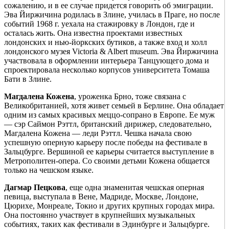
сожалению, и в ее случае придется говорить об эмиграции.
Эва Йиржичина родилась в Злине, училась в Праге, но после
событий 1968 г. уехала на стажировку в Лондон, где и
осталась жить. Она известна проектами известных
лондонских и нью-йоркских бутиков, а также вход и холл
лондонского музея Victoria & Albert museum. Эва Йиржичина
участвовала в оформлении интерьера Танцующего дома и
спроектировала несколько корпусов университета Томаша
Бати в Злине.
Магдалена Кожена
, уроженка Брно, тоже связана с
Великобританией, хотя живет семьей в Берлине. Она обладает
одним из самых красивых меццо-сопрано в Европе. Ее муж
— сэр Саймон Рэттл, британский дирижер, следовательно,
Магдалена Кожена — леди Рэттл. Чешка начала свою
успешную оперную карьеру после победы на фестивале в
Зальцбурге. Вершиной ее карьеры считается выступление в
Метрополитен-опера. Со своими детьми Кожена общается
только на чешском языке.
Дагмар Пецкова
, еще одна знаменитая чешская оперная
певица, выступала в Вене, Мадриде, Москве, Лондоне,
Цюрихе, Монреале, Токио и других крупных городах мира.
Она постоянно участвует в крупнейших музыкальных
событиях, таких как фестивали в Эдинбурге и Зальцбурге.