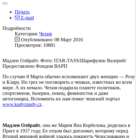
Печать
E-mail
Подробности
Категория:
Чехия
Опубликовано: 08 Март 2016
Просмотров: 10881
Мадлен Олбрайт. Фото: ITAR-TASS/Шарифулин Валерий/
Предоставлено Фондом ВАРП
По случаю 8 Марта обычно вспоминают двух женщин — Розу
и Клару. Но грех не поговорить о чешках, известных во всем
мире. А их немало. Чехия подарила планете политиков,
спортсменов, балерин, певиц, феминисток и даже
автогонщиц. Вспомнить их нам помог чешский портал
www.kudyznudy.cz
.
Мадлен Олбрайт
, она же Мария Яна Корбелова, родилась в
Праге в 1937 году. Ее отцом был дипломат, которому перед
Второй мировой войной удалось покинуть Чехословакию и