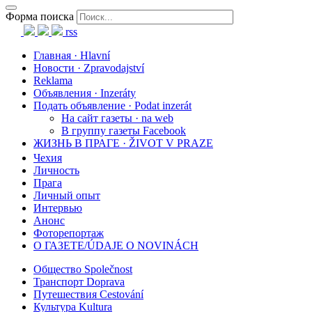
Форма поиска
rss
Главная · Hlavní
Новости · Zpravodajství
Reklama
Объявления · Inzeráty
Подать объявление · Podat inzerát
На сайт газеты · na web
В группу газеты Facebook
ЖИЗНЬ В ПРАГЕ · ŽIVOT V PRAZE
Чехия
Личность
Прага
Личный опыт
Интервью
Анонс
Фоторепортаж
О ГАЗЕТЕ/ÚDAJE O NOVINÁCH
Общество Společnost
Транспорт Doprava
Путешествия Cestování
Культура Kultura