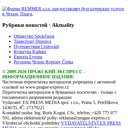
Рубрики новостей · Aktuality
Общество Společnost
Транспорт Doprava
Путешествия Cestování
Культура Kultura
Европа Evropa
Регионы Чехии Regiony Česka
© 2009-2026 ПРАЖСКИЙ ЭКСПРЕСС -
ИНФОРМАЦИОННОЕ ИЗДАНИЕ
Частичная перепечатка материалов разрешена с активной
ссылкой на www.prague-express.cz
Перепечатка материалов в бумажных носителях - только с
письменного разрешения редакции
Vydavatel: EX PRESS MEDIA spol. s r.o., Praha 5, Petržílkova
1436/35, IČ: 27379221
Kontaktní osoba: Ing. Boris Kogut, CSc, telefon: +420 775 977
591, adresa elektronické pošty: reklama@prague-express.cz
Všeobecné obchodní podmínky
VYDAVATELSTVÍ EX PRESS