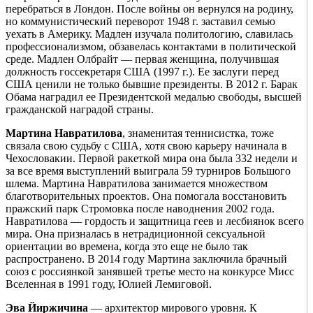
перебраться в Лондон. После войны он вернулся на родину,
но коммунистический переворот 1948 г. заставил семью
уехать в Америку. Мадлен изучала политологию, славилась
профессионализмом, обзавелась контактами в политической
среде. Мадлен Олбрайт — первая женщина, получившая
должность госсекретаря США (1997 г.). Ее заслуги перед
США ценили не только бывшие президенты. В 2012 г. Барак
Обама наградил ее Президентской медалью свободы, высшей
гражданской наградой страны.
Мартина Навратилова
, знаменитая теннисистка, тоже
связала свою судьбу с США, хотя свою карьеру начинала в
Чехословакии. Первой ракеткой мира она была 332 недели и
за все время выступлений выиграла 59 турниров Большого
шлема. Мартина Навратилова занимается множеством
благотворительных проектов. Она помогала восстановить
пражский парк Стромовка после наводнения 2002 года.
Навратилова — гордость и защитница геев и лесбиянок всего
мира. Она призналась в нетрадиционной сексуальной
ориентации во времена, когда это еще не было так
распространено. В 2014 году Мартина заключила брачный
союз с россиянкой занявшей третье место на конкурсе Мисс
Вселенная в 1991 году, Юлией Лемиговой.
Эва Йиржичина
— архитектор мирового уровня. К