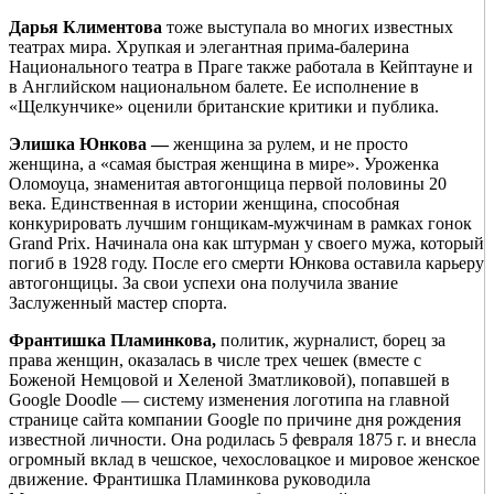
Дарья Климентова
тоже выступала во многих известных
театрах мира. Хрупкая и элегантная прима-балерина
Национального театра в Праге также работала в Кейптауне и
в Английском национальном балете. Ее исполнение в
«Щелкунчике» оценили британские критики и публика.
Элишка Юнкова —
женщина за рулем, и не просто
женщина, а «самая быстрая женщина в мире». Уроженка
Оломоуца, знаменитая автогонщица первой половины 20
века. Единственная в истории женщина, способная
конкурировать лучшим гонщикам-мужчинам в рамках гонок
Grand Prix. Начинала она как штурман у своего мужа, который
погиб в 1928 году. После его смерти Юнкова оставила карьеру
автогонщицы. За свои успехи она получила звание
Заслуженный мастер спорта.
Франтишка Пламинкова,
политик, журналист, борец за
права женщин, оказалась в числе трех чешек (вместе с
Боженой Немцовой и Хеленой Зматликовой), попавшей в
Google Doodle — систему изменения логотипа на главной
странице сайта компании Google по причине дня рождения
известной личности. Она родилась 5 февраля 1875 г. и внесла
огромный вклад в чешское, чехословацкое и мировое женское
движение. Франтишка Пламинкова руководила