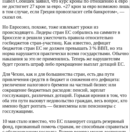
Павел Собишек заявил, что курс кроны по отношению к евро
не достигнет 27 крон за евро. «27 крон за евро возможно лишь
в том случае, если Греция провозгласит себя банкротом», —
сказал он.
Но Евросоюз, похоже, тоже извлекает уроки из
происходящего. Лидеры стран ЕС собрались на саммите в
Брюсселе и решили ужесточить правила относительно
госбюджетов стран-участниц. Как известно, дефицит
бюджетов стран ЕС не должен превышать 3 % ВВП, но эта
норма нарушается практически всеми государствами. Обычно
наказания за это не применялись. Теперь же нарушителям
будет грозить штраф либо прекращение выплат дотаций ЕС.
Для Чехии, как и для большинства стран, есть два пути
привлечения средств в бюджет и снижения его дефицита:
увеличение налогового бремени на частный бизнес или
сокращение бюджетных расходов: пенсий, зарплат
госслужащих, различных дотаций. Горькая ирония в том, что
оба эти пути вызовут недовольство граждан, весь вопрос, кто
именно будет роптать — бизнесмены или пенсионеры с
госслужащими.
10 мая стало известно, что ЕС планирует создать резервный
фонд, призванный помочь странам, не способным справиться
с обслуживанием госдолга. Размер резерва может достигнуть