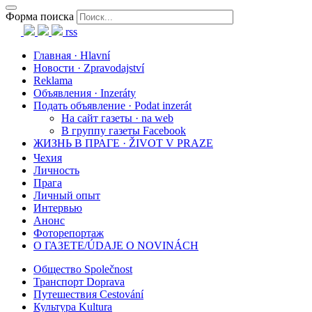
Форма поиска
rss
Главная · Hlavní
Новости · Zpravodajství
Reklama
Объявления · Inzeráty
Подать объявление · Podat inzerát
На сайт газеты · na web
В группу газеты Facebook
ЖИЗНЬ В ПРАГЕ · ŽIVOT V PRAZE
Чехия
Личность
Прага
Личный опыт
Интервью
Анонс
Фоторепортаж
О ГАЗЕТЕ/ÚDAJE O NOVINÁCH
Общество Společnost
Транспорт Doprava
Путешествия Cestování
Культура Kultura