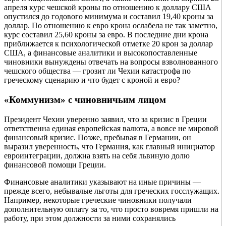
апреля курс чешской кроны по отношению к доллару США
опустился до годового минимума и составил 19,40 кроны за
доллар. По отношению к евро крона ослабела не так заметно,
курс составил 25,60 кроны за евро. В последние дни крона
приближается к психологической отметке 20 крон за доллар
США, а финансовые аналитики и высокопоставленные
чиновники вынуждены отвечать на вопросы взволнованного
чешского общества — грозит ли Чехии катастрофа по
греческому сценарию и что будет с кроной и евро?
«Коммунизм» с чиновничьим лицом
Президент Чехии уверенно заявил, что за кризис в Греции
ответственна единая европейская валюта, а вовсе не мировой
финансовый кризис. Позже, пребывая в Германии, он
выразил уверенность, что Германия, как главный инициатор
евроинтеграции, должна взять на себя львиную долю
финансовой помощи Греции.
Финансовые аналитики указывают на иные причины —
прежде всего, небывалые льготы для греческих госслужащих.
Например, некоторые греческие чиновники получали
дополнительную оплату за то, что просто вовремя пришли на
работу, при этом должности за ними сохранялись