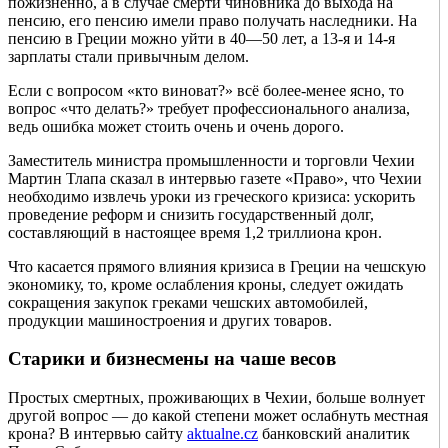
пожизненно, а в случае смерти чиновника до выхода на
пенсию, его пенсию имели право получать наследники. На
пенсию в Греции можно уйти в 40—50 лет, а 13-я и 14-я
зарплаты стали привычным делом.
Если с вопросом «кто виноват?» всё более-менее ясно, то
вопрос «что делать?» требует профессионального анализа,
ведь ошибка может стоить очень и очень дорого.
Заместитель министра промышленности и торговли Чехии
Мартин Тлапа сказал в интервью газете «Право», что Чехии
необходимо извлечь уроки из греческого кризиса: ускорить
проведение реформ и снизить государственный долг,
составляющий в настоящее время 1,2 триллиона крон.
Что касается прямого влияния кризиса в Греции на чешскую
экономику, то, кроме ослабления кроны, следует ожидать
сокращения закупок греками чешских автомобилей,
продукции машиностроения и других товаров.
Старики и бизнесмены на чаше весов
Простых смертных, проживающих в Чехии, больше волнует
другой вопрос — до какой степени может ослабнуть местная
крона? В интервью сайту
aktualne.cz
банковский аналитик