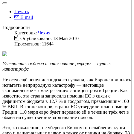
Печать
E-mail
Подробности
Категория:
Чехия
Опубликовано: 18 Май 2010
Просмотров: 11644
Увеличение госдолга и затягивание реформ — путь к
катастрофе
Не осел ещё пепел исландского вулкана, как Европе пришлось
испытать неприродную катастрофу — настоящее
экономическое «землетрясение» с эпицентром в Греции. Как
известно, эта страна запросила помощи ЕС в связи с
дефицитом бюджета в 12,7 % и госдолгом, превысившим 100
% ВВП. В конце концов, страны ЕС утвердили план помощи
Греции: 110 млрд евро будет передано ей в течение трёх лет в
обмен на существенное затягивание поясов.
Это, к сожалению, не уберегло Европу от ослабления курса
евро и национальных валют, а также от паники на биржах. 28