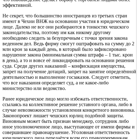
эффективной.
Не секрет, что большинство иностранцев из третьих стран
имеют в Чехии ВНЖ на основании участия в юридическом
лице. Далеко не все они разбираются в тонкостях чешского
законодательства, поэтому им как никому другому
необходимо следить за безупречным с точки зрения закона
ведением дел. Ведь фирму смогут оштрафовать на сумму до 2
млн крон за каждый день, в который было зафиксировано
нарушение закона (минимальная сумма штрафа – 1 тыс. крон
в день), а то и вовсе её ликвидировать на основании решения
суда. Среди других наказаний – конфискация имущества,
запрет на получение дотаций, запрет на занятие определённой
деятельностью и выполнение госзаказов. Следует отметить,
что все наказания определяет суд, а не какое-либо
министерство или ведомство.
Ранее юридическое лицо могло избежать ответственности,
ссылаясь на коллективное решение уставного органа, либо в
случае невозможности установления конкретного виновника.
Законопроект лишает чешских юрлиц подобной защиты.
Виновным может быть признан менеджер, сотрудник либо
иное уполномоченное лицо, выступающее от имени фирмы и
совершившее правонарушение. Уголовная ответственность
юридического лица передаётся всем его правопреемникам.