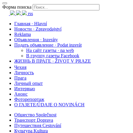
Форма поиска
rss
Главная · Hlavní
Новости · Zpravodajství
Reklama
Объявления · Inzeráty
Подать объявление · Podat inzerát
На сайт газеты · na web
В группу газеты Facebook
ЖИЗНЬ В ПРАГЕ · ŽIVOT V PRAZE
Чехия
Личность
Прага
Личный опыт
Интервью
Анонс
Фоторепортаж
О ГАЗЕТЕ/ÚDAJE O NOVINÁCH
Общество Společnost
Транспорт Doprava
Путешествия Cestování
Культура Kultura