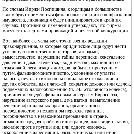
По словам Йиржи Поспишила, к юрлицам в большинстве
своём будут применяться финансовые санкции и конфискация
имущества, ликвидация будет инициироваться в крайних
случаях. Противники изменений утверждают, что фирмы
могут стать жертвами провокаций и нечестной конкуренции.
Вот наиболее актуальные с точки зрения редакции
правонарушения, за которые юридические лица будут нести
уголовную ответственность: торговля людьми,
вымогательство, нарушение тайны переписки, сексуальное
давление и домогательства, сводничество, махинации со
страховкой, легализация доходов, добытых преступным
путём, фальшивомонетничество, уклонение от уплаты
налогов, неуплата взносов на социальное страхование и
других обязательных платежей, сокрытие доходов или сделок,
подлежащих налогообложению (п. 243 Уголовного кодекса),
причинение ущерба финансовым интересам Евросоюза,
нарушение авторского права, дача взятки, невыполнение
решений официальных органов, организация и
посредничество в незаконном переходе границы,
пособничество в незаконном пребывании в стране,
незаконное трудоустройство иностранцев, лжесвидетельство,
насилие против группы лиц или одного человека,
оскорбление в адрес нации, расы, этнической или иной