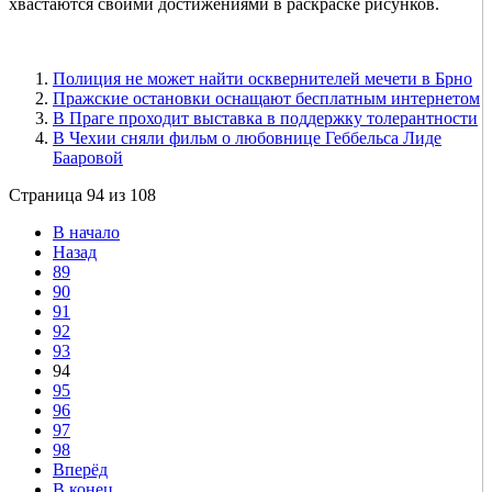
хвастаются своими достижениями в раскраске рисунков.
Полиция не может найти осквернителей мечети в Брно
Пражские остановки оснащают бесплатным интернетом
В Праге проходит выставка в поддержку толерантности
В Чехии сняли фильм о любовнице Геббельса Лиде
Бааровой
Страница 94 из 108
В начало
Назад
89
90
91
92
93
94
95
96
97
98
Вперёд
В конец