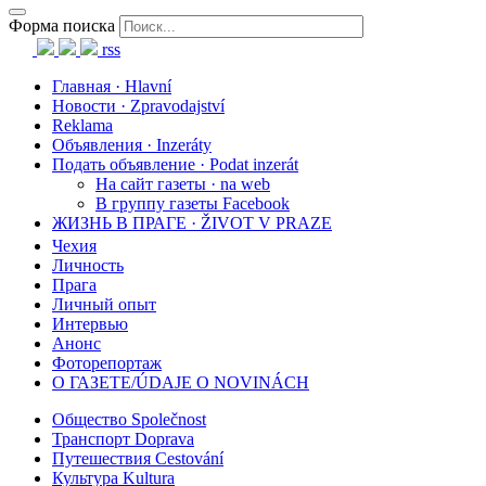
Форма поиска
rss
Главная · Hlavní
Новости · Zpravodajství
Reklama
Объявления · Inzeráty
Подать объявление · Podat inzerát
На сайт газеты · na web
В группу газеты Facebook
ЖИЗНЬ В ПРАГЕ · ŽIVOT V PRAZE
Чехия
Личность
Прага
Личный опыт
Интервью
Анонс
Фоторепортаж
О ГАЗЕТЕ/ÚDAJE O NOVINÁCH
Общество Společnost
Транспорт Doprava
Путешествия Cestování
Культура Kultura