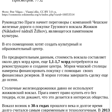
Просмотров: 7752
Фото: Petr Vilgus – Vlastní dílo, CC BY 3.0 cz,
https://commons.wikimedia.org/w/index.php?curid=16053514
Руководство Праги начнет переговоры с компанией Чешские
железные дороги о покупке Грузового вокзала Жижков
(Nákladové nádraží Žižkov), являющегося памятником
культуры.
В его помещениях хотят создать культурный и
образовательный центр.
По предварительным данным, стоимость вокзала составляет
около двух млрд крон, еще
1,1-1,7 млрд
потребуются на
реконструкцию и создание центра. Мэрия чешской столицы
намерена финансировать покупку с помощью своих
финансовых резервов. В мэрии готовы завершить сделку еще
до осени.
Столичные железнодорожники давно не используют
жижковский вокзал. Прага имеет право купить его без
тендера, если докажет, что это делается в интересах общества.
Воказл возник в
30-х годах
прошлого века и долгое время
долго считался самым современным и технологичным. В
2013