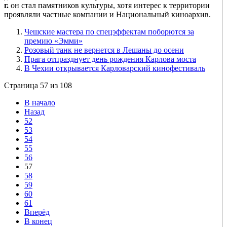
г.
он стал памятников культуры, хотя интерес к территории
проявляли частные компании и Национальный киноархив.
Чешские мастера по спецэффектам поборются за
премию «Эмми»
Розовый танк не вернется в Лешаны до осени
Прага отпразднует день рождения Карлова моста
В Чехии открывается Карловарский кинофестиваль
Страница 57 из 108
В начало
Назад
52
53
54
55
56
57
58
59
60
61
Вперёд
В конец