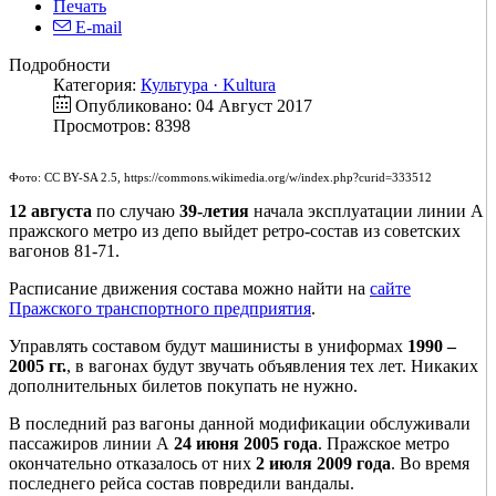
Печать
E-mail
Подробности
Категория:
Культура · Kultura
Опубликовано: 04 Август 2017
Просмотров: 8398
Фото: CC BY-SA 2.5, https://commons.wikimedia.org/w/index.php?curid=333512
12 августа
по случаю
39-летия
начала эксплуатации линии А
пражского метро из депо выйдет ретро-состав из советских
вагонов 81-71.
Расписание движения состава можно найти на
сайте
Пражского транспортного предприятия
.
Управлять составом будут машинисты в униформах
1990 –
2005 гг.
, в вагонах будут звучать объявления тех лет. Никаких
дополнительных билетов покупать не нужно.
В последний раз вагоны данной модификации обслуживали
пассажиров линии А
24 июня 2005 года
. Пражское метро
окончательно отказалось от них
2 июля 2009 года
. Во время
последнего рейса состав повредили вандалы.