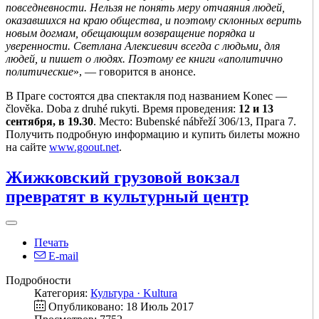
повседневности. Нельзя не понять меру отчаяния людей,
оказавшихся на краю общества, и поэтому склонных верить
новым догмам, обещающим возвращение порядка и
уверенности. Светлана Алексиевич всегда с людьми, для
людей, и пишет о людях. Поэтому ее книги «аполитично
политические
», — говоритcя в анонсе.
В Праге состоятся два спектакля под названием Konec —
člověka. Doba z druhé rukyti. Время проведения:
12 и 13
сентября, в 19.30
. Место: Bubenské nábřeží 306/13, Прага 7.
Получить подробную информацию и купить билеты можно
на сайте
www.goout.net
.
Жижковский грузовой вокзал
превратят в культурный центр
Печать
E-mail
Подробности
Категория:
Культура · Kultura
Опубликовано: 18 Июль 2017