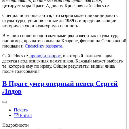
восстановить, но только если они ценны для нас
», —
цитирует мэра Праги Адриану Крначову сайт Idnes.cz.
Специалисты опасаются, что мэрия может ликвидировать
скульптуры, установленные до
1989 г.
и представляющие
историческую и культурную ценность.
В мэрии сочли неоднозначными ряд известных скульптур,
например, крылатого льва на Кларове, фонтан на Сеноважной
площади и
Скамейку разврата.
Сайт Idnes.cz
проводит опрос,
в который включены два
десятка неоднозначных памятников. Каждый может выбрать
те, которые ему по нраву. Общие результаты видны лишь
после голосования.
В Праге умер оперный певец Сергей
Лядов
Печать
E-mail
Подробности