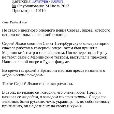
Категория:
Культура · Kultura
Опубликовано: 24 Июль 2017
Просмотров: 10110
Фото: Facebook.com
Не стало известного оперного певца Сергея Лядова, которого
ценили не только в чешской столице.
Сергей Лядов окончил Санкт-Петербургскую консерваторию,
сначала работал в камерной опере, затем был принят в
Мариинский театр и стал солистом. После переезда в Прагу
не терял связь с Мариинским театром, выступал в пражской
Национальной опере и Рудольфинуме.
Во время гастролей в Бразилии местная пресса назвала его
«
героическим тенором
».
Также Сергей Лядов исполнял романсы.
В своих интервью он говорил, что очень любит Прагу и
называл ее «
городом, в котором хочется жить
». Среди его
знакомых были русские, чехи, украинцы, и, по собственному
признанию, он не делил их на своих и чужих.