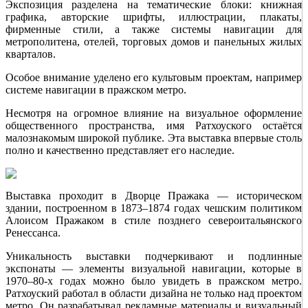
Экспозиция разделена на тематические блоки: книжная
графика, авторские шрифты, иллюстрации, плакаты,
фирменные стили, а также системы навигации для
метрополитена, отелей, торговых домов и панельных жилых
кварталов.
Особое внимание уделено его культовым проектам, например
системе навигации в пражском метро.
Несмотря на огромное влияние на визуальное оформление
общественного пространства, имя Ратхоуского остаётся
малознакомым широкой публике. Эта выставка впервые столь
полно и качественно представляет его наследие.
Выставка проходит в Дворце Пражака — историческом
здании, построенном в 1873–1874 годах чешским политиком
Алоисом Пражаком в стиле позднего североитальянского
Ренессанса.
Уникальность выставки подчеркивают и подлинные
экспонаты — элементы визуальной навигации, которые в
1970–80-х годах можно было увидеть в пражском метро.
Ратхоуский работал в области дизайна не только над проектом
метро. Он разрабатывал рекламные материалы и визуальный