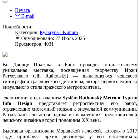
Печать
E-mail
Подробности
Категория:
Культура · Kultura
Опубликовано: 27 Июль 2025
Просмотров: 4031
Во Дворце Пражака в Брно проходит по-настоящему
уникальная выставка, посвящённая творчеству Иржи
Ратхоуского (Jiří Rathouský) — выдающегося чешского
типографа и графического дизайнера, автора первого единого
визуального стиля пражского метрополитена.
Экспозиция под названием
Systém Rathouský Metro ● Typo ●
Info Design
представляет ретроспективу его работ,
отражающих системный подход к визуальной коммуникации.
Ратхоуский считается одним из важнейших представителей
чешского дизайна второй половины XX века.
Выставка организована Моравской галереей, которая в 2017
году приобрела архив дизайнера у его наследников.