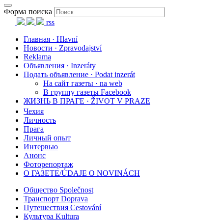
Форма поиска
rss
Главная · Hlavní
Новости · Zpravodajství
Reklama
Объявления · Inzeráty
Подать объявление · Podat inzerát
На сайт газеты · na web
В группу газеты Facebook
ЖИЗНЬ В ПРАГЕ · ŽIVOT V PRAZE
Чехия
Личность
Прага
Личный опыт
Интервью
Анонс
Фоторепортаж
О ГАЗЕТЕ/ÚDAJE O NOVINÁCH
Общество Společnost
Транспорт Doprava
Путешествия Cestování
Культура Kultura