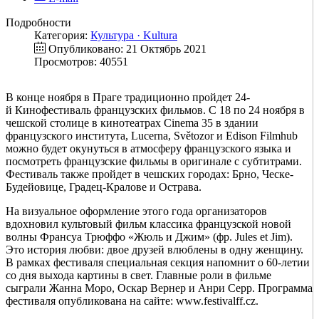
Подробности
Категория:
Культура · Kultura
Опубликовано: 21 Октябрь 2021
Просмотров: 40551
В конце ноября в Праге традиционно пройдет 24-
й Кинофестиваль французских фильмов. С 18 по 24 ноября в
чешской столице в кинотеатрах Cinema 35 в здании
французского института, Lucerna, Světozor и Edison Filmhub
можно будет окунуться в атмосферу французского языка и
посмотреть французские фильмы в оригинале с субтитрами.
Фестиваль также пройдет в чешских городах: Брно, Ческе-
Будейовице, Градец-Кралове и Острава.
На визуальное оформление этого года организаторов
вдохновил культовый фильм классика французской новой
волны Франсуа Трюффо «Жюль и Джим» (фр. Jules et Jim).
Это история любви: двое друзей влюблены в одну женщину.
В рамках фестиваля специальная секция напомнит о 60-летии
со дня выхода картины в свет. Главные роли в фильме
сыграли Жанна Моро, Оскар Вернер и Анри Серр. Программа
фестиваля опубликована на сайте: www.festivalff.cz.