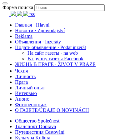
Форма поиска
rss
Главная · Hlavní
Новости · Zpravodajství
Reklama
Объявления · Inzeráty
Подать объявление · Podat inzerát
На сайт газеты · na web
В группу газеты Facebook
ЖИЗНЬ В ПРАГЕ · ŽIVOT V PRAZE
Чехия
Личность
Прага
Личный опыт
Интервью
Анонс
Фоторепортаж
О ГАЗЕТЕ/ÚDAJE O NOVINÁCH
Общество Společnost
Транспорт Doprava
Путешествия Cestování
Культура Kultura