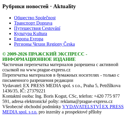
Рубрики новостей · Aktuality
Общество Společnost
Транспорт Doprava
Путешествия Cestování
Культура Kultura
Европа Evropa
Регионы Чехии Regiony Česka
© 2009-2026 ПРАЖСКИЙ ЭКСПРЕСС -
ИНФОРМАЦИОННОЕ ИЗДАНИЕ
Частичная перепечатка материалов разрешена с активной
ссылкой на www.prague-express.cz
Перепечатка материалов в бумажных носителях - только с
письменного разрешения редакции
Vydavatel: EX PRESS MEDIA spol. s r.o., Praha 5, Petržílkova
1436/35, IČ: 27379221
Kontaktní osoba: Ing. Boris Kogut, CSc, telefon: +420 775 977
591, adresa elektronické pošty: reklama@prague-express.cz
Všeobecné obchodní podmínky
VYDAVATELSTVÍ EX PRESS
MEDIA spol. s r.o.
pro inzeráty a prospektové přílohy