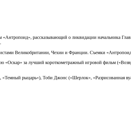
м «Антропоид», рассказывающий о ликвидации начальника Главн
.
фистами Великобритании, Чехии и Франции. Съемки «Антропоида
 «Оскар» за лучший короткометражный игровой фильм («Возврат
, «Темный рыцарь»), Тоби Джонс («Шерлок», «Разрисованная вуа