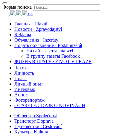
Форма поиска
rss
Главная · Hlavní
Новости · Zpravodajství
Reklama
Объявления · Inzeráty
Подать объявление · Podat inzerát
На сайт газеты · na web
В группу газеты Facebook
ЖИЗНЬ В ПРАГЕ · ŽIVOT V PRAZE
Чехия
Личность
Прага
Личный опыт
Интервью
Анонс
Фоторепортаж
О ГАЗЕТЕ/ÚDAJE O NOVINÁCH
Общество Společnost
Транспорт Doprava
Путешествия Cestování
Культура Kultura