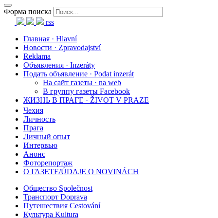
Форма поиска
rss
Главная · Hlavní
Новости · Zpravodajství
Reklama
Объявления · Inzeráty
Подать объявление · Podat inzerát
На сайт газеты · na web
В группу газеты Facebook
ЖИЗНЬ В ПРАГЕ · ŽIVOT V PRAZE
Чехия
Личность
Прага
Личный опыт
Интервью
Анонс
Фоторепортаж
О ГАЗЕТЕ/ÚDAJE O NOVINÁCH
Общество Společnost
Транспорт Doprava
Путешествия Cestování
Культура Kultura