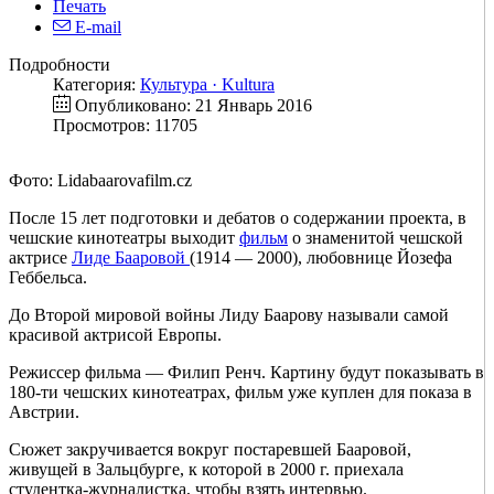
Печать
E-mail
Подробности
Категория:
Культура · Kultura
Опубликовано: 21 Январь 2016
Просмотров: 11705
Фото: Lidabaarovafilm.cz
После 15 лет подготовки и дебатов о содержании проекта, в
чешские кинотеатры выходит
фильм
о знаменитой чешской
актрисе
Лиде Бааровой
(1914 — 2000), любовнице Йозефа
Геббельса.
До Второй мировой войны Лиду Баарову называли самой
красивой актрисой Европы.
Режиссер фильма — Филип Ренч. Картину будут показывать в
180-ти чешских кинотеатрах, фильм уже куплен для показа в
Австрии.
Сюжет закручивается вокруг постаревшей Бааровой,
живущей в Зальцбурге, к которой в 2000 г. приехала
студентка-журналистка, чтобы взять интервью.