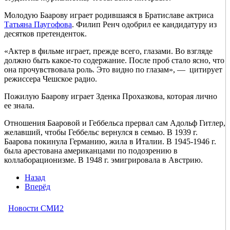
Молодую Баарову играет родившаяся в Братиславе актриса
Татьяна Паугофова
. Филип Ренч одобрил ее кандидатуру из
десятков претенденток.
«Актер в фильме играет, прежде всего, глазами. Во взгляде
должно быть какое-то содержание. После проб стало ясно, что
она прочувствовала роль. Это видно по глазам», — цитирует
режиссера Чешское радио.
Пожилую Баарову играет Зденка Прохазкова, которая лично
ее знала.
Отношения Бааровой и Геббельса прервал сам Адольф Гитлер,
желавший, чтобы Геббельс вернулся в семью. В 1939 г.
Баарова покинула Германию, жила в Италии. В 1945-1946 г.
была арестована американцами по подозрению в
коллаборационизме. В 1948 г. эмигрировала в Австрию.
Назад
Вперёд