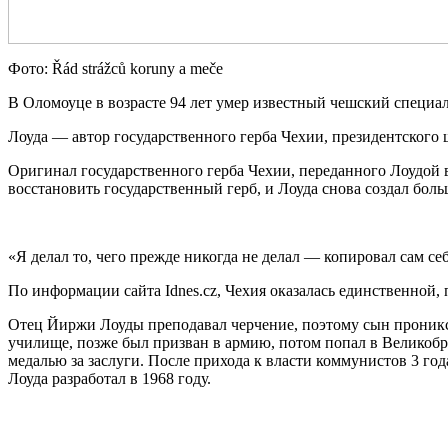
Фото: Řád strážců koruny a meče
В Оломоуце в возрасте 94 лет умер известный чешский специа
Лоуда — автор государственного герба Чехии, президентского 
Оригинал государственного герба Чехии, переданного Лоудой в
восстановить государственный герб, и Лоуда снова создал боль
«Я делал то, чего прежде никогда не делал — копировал сам се
По информации сайта Idnes.cz, Чехия оказалась единственной,
Отец Йиржи Лоуды преподавал черчение, поэтому сын проникся
училище, позже был призван в армию, потом попал в Великоб
медалью за заслуги. После прихода к власти коммунистов 3 го
Лоуда разработал в 1968 году.