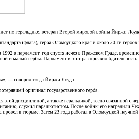
лист по геральдике, ветеран Второй мировой войны Йиржи Лоуд
штандарта (флага), герба Оломоуцкого края и около 20-ти гербо
 1992 в парламент, год спустя исчез в Пражском Граде, временн
шой и малый гербы. Парламент в этот раз проявил бдительность и
бя», — говорил тогда Йиржи Лоуда.
 потерявшей оригинал государственного герба.
 этой дисциплиной, а также геральдикой, тесно связанной с ч
ританию, служил парашютистом. После войны его наградили Че
да провел в тюрьме. Затем 23 года работал в Оломоуцкой научн