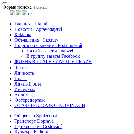
Форма поиска
rss
Главная · Hlavní
Новости · Zpravodajství
Reklama
Объявления · Inzeráty
Подать объявление · Podat inzerát
На сайт газеты · na web
В группу газеты Facebook
ЖИЗНЬ В ПРАГЕ · ŽIVOT V PRAZE
Чехия
Личность
Прага
Личный опыт
Интервью
Анонс
Фоторепортаж
О ГАЗЕТЕ/ÚDAJE O NOVINÁCH
Общество Společnost
Транспорт Doprava
Путешествия Cestování
Культура Kultura