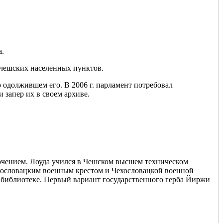
а.
в чешских населенных пунктов.
о одолжившем его. В 2006 г. парламент потребовал
 запер их в своем архиве.
ерчением. Лоуда учился в Чешском высшем техническом
хословацким военным крестом и Чехословацкой военной
ой библиотеке. Первый вариант государственного герба Йиржи