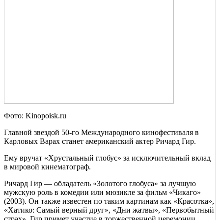
Фото: Kinopoisk.ru
Главной звездой 50-го Международного кинофестиваля в
Карловых Варах станет американский актер Ричард Гир.
Ему вручат «Хрустальный глобус» за исключительный вклад
в мировой кинематограф.
Ричард Гир — обладатель «Золотого глобуса» за лучшую
мужскую роль в комедии или мюзикле за фильм «Чикаго»
(2003). Он также известен по таким картинам как «Красотка»,
«Хатико: Самый верный друг», «Дни жатвы», «Первобытный
страх». Гир примет участие в торжественной церемонии