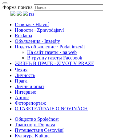
Форма поиска
rss
Главная · Hlavní
Новости · Zpravodajství
Reklama
Объявления · Inzeráty
Подать объявление · Podat inzerát
На сайт газеты · na web
В группу газеты Facebook
ЖИЗНЬ В ПРАГЕ · ŽIVOT V PRAZE
Чехия
Личность
Прага
Личный опыт
Интервью
Анонс
Фоторепортаж
О ГАЗЕТЕ/ÚDAJE O NOVINÁCH
Общество Společnost
Транспорт Doprava
Путешествия Cestování
Культура Kultura