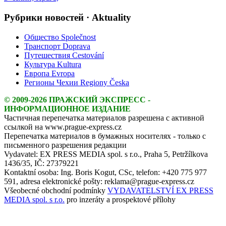
Рубрики новостей · Aktuality
Общество Společnost
Транспорт Doprava
Путешествия Cestování
Культура Kultura
Европа Evropa
Регионы Чехии Regiony Česka
© 2009-2026 ПРАЖСКИЙ ЭКСПРЕСС -
ИНФОРМАЦИОННОЕ ИЗДАНИЕ
Частичная перепечатка материалов разрешена с активной
ссылкой на www.prague-express.cz
Перепечатка материалов в бумажных носителях - только с
письменного разрешения редакции
Vydavatel: EX PRESS MEDIA spol. s r.o., Praha 5, Petržílkova
1436/35, IČ: 27379221
Kontaktní osoba: Ing. Boris Kogut, CSc, telefon: +420 775 977
591, adresa elektronické pošty: reklama@prague-express.cz
Všeobecné obchodní podmínky
VYDAVATELSTVÍ EX PRESS
MEDIA spol. s r.o.
pro inzeráty a prospektové přílohy