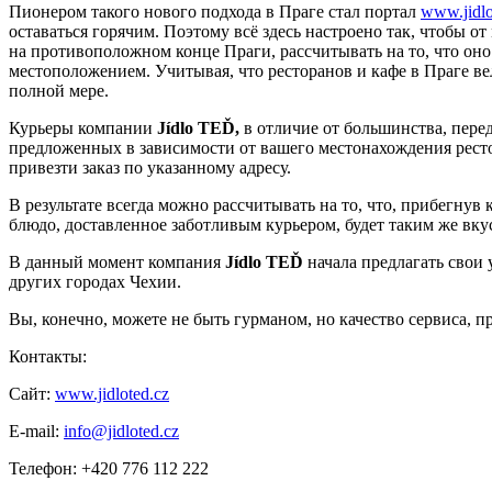
Пионером такого нового подхода в Праге стал портал
www.jidlo
оставаться горячим. Поэтому всё здесь настроено так, чтобы от
на противоположном конце Праги, рассчитывать на то, что оно
местоположением. Учитывая, что ресторанов и кафе в Праге в
полной мере.
Курьеры компании
Jídlo TEĎ,
в отличие от большинства, перед
предложенных в зависимости от вашего местонахождения ресто
привезти заказ по указанному адресу.
В результате всегда можно рассчитывать на то, что, прибегнув к
блюдо, доставленное заботливым курьером, будет таким же вкус
В данный момент компания
Jídlo TEĎ
начала предлагать свои 
других городах Чехии.
Вы, конечно, можете не быть гурманом, но качество сервиса, 
Контакты:
Сайт:
www.jidloted.cz
E-mail:
info@jidloted.cz
Телефон: +420 776 112 222