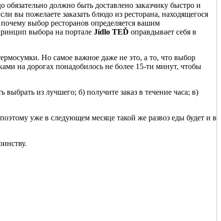
 обязательно должно быть доставлено заказчику быстро и
Если вы пожелаете заказать блюдо из ресторана, находящегося
от почему выбор ресторанов определяется вашим
 принцип выбора на портале
Jídlo TEĎ
оправдывает себя в
ермосумки. Но самое важное даже не это, а то, что выбор
ами на дорогах понадобилось не более 15-ти минут, чтобы
ь выбрать из лучшего; б) получите заказ в течение часа; в)
 поэтому уже в следующем месяце такой же развоз еды будет и в
оинству.