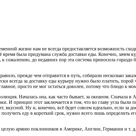
еменной жизни нам не всегда предоставляется возможность сходит
 время была придумана служба доставки еды. Конечно, зачем ку
о, к сожалению, до недавних пор эта система приносила гораздо
 правило, прежде чем отправится в путь, собирали несколько за
и всегда за доставку еды курьеру нужно было платить, порой чут
 главное, просто не мог остаться доволен, потому что блюдо к 
волюция. Началась она, как часто бывает, за океаном. Сначала 
. И принцип этот заключается в том, что во главу угла были по
, вкусной. Ну и, конечно, всё будет совсем идеально, если за до
 получить еду в короткий срок, нужно всего лишь определить ег
 целую армию поклонников в Америке, Англии, Германии и т. д.