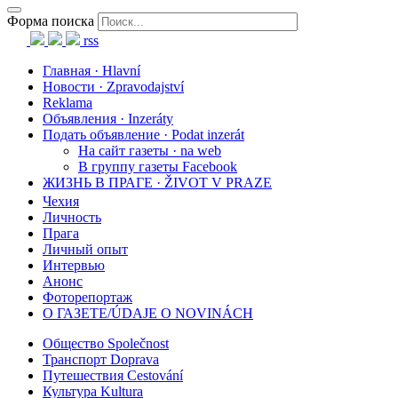
Форма поиска
rss
Главная · Hlavní
Новости · Zpravodajství
Reklama
Объявления · Inzeráty
Подать объявление · Podat inzerát
На сайт газеты · na web
В группу газеты Facebook
ЖИЗНЬ В ПРАГЕ · ŽIVOT V PRAZE
Чехия
Личность
Прага
Личный опыт
Интервью
Анонс
Фоторепортаж
О ГАЗЕТЕ/ÚDAJE O NOVINÁCH
Общество Společnost
Транспорт Doprava
Путешествия Cestování
Культура Kultura