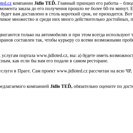
ted.cz
компании
Jídlo TEĎ.
Главный принцип его работы – блюдо
 момента заказа до его получения прошло не более 60-ти минут. 
 будет вам доставлено в столь короткий срок, не приходится. В
еликое множество и среди них много действительно достойных,
вигаются только на автомобилях и при этом всегда используют т
ранов составлен так, чтобы курьеру со всеми возможными пробк
 услугам портала www.jidloted.cz, вы: а) будете иметь возможност
ным, как если бы вам его подали в самом ресторане.
услуги в Праге. Сам проект www.jidloted.cz рассчитан на всю ЧР,
предлагаемого компанией
Jídlo TEĎ,
обязательно оцените по дост