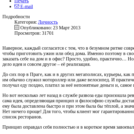
Печать
E-mail
Подробности
Категория:
Личность
Опубликовано: 23 Март 2013
Просмотров: 31701
Наверное, каждый согласится с тем, что в безумном ритме совр
чтобы приготовить ужин или обед дома. Именно поэтому в своё
заказать себе на дом и в офис? Просто, удобно, практично… Н
дело идея и совсем другое – её реализация.
До сих пор в Праге, как и в других мегаполисах, курьеры, как
им обычно служил мотороллер или даже велосипед. И практическ
получал еду поздно, платил за неё непонятные деньги и, самое
Но вот несколько лет назад в службе развоза еды произошла ре
сама идея, определяющая принцип и философию службы доставки
ему была доставлена быстро и при этом была бы тёплой, а значит
Нет ничего проще! Для того, чтобы клиент мог гарантированно
список ресторанов.
Принцип оправдал себя полностью и в короткое время завоевал