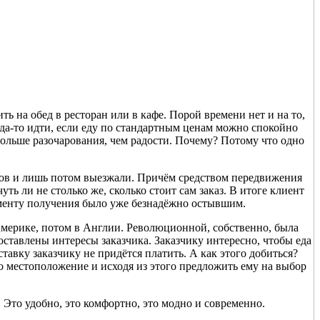
ь на обед в ресторан или в кафе. Порой времени нет и на то,
да-то идти, если еду по стандартным ценам можно спокойно
 больше разочарования, чем радости. Почему? Потому что одно
казов и лишь потом выезжали. Причём средством передвижения
ь ли не столько же, сколько стоит сам заказ. В итоге клиент
моменту получения было уже безнадёжно остывшим.
в Америке, потом в Англии. Революционной, собственно, была
ставлены интересы заказчика. Заказчику интересно, чтобы еда
ставку заказчику не придётся платить. А как этого добиться?
о местоположение и исходя из этого предложить ему на выбор
 Это удобно, это комфортно, это модно и современно.