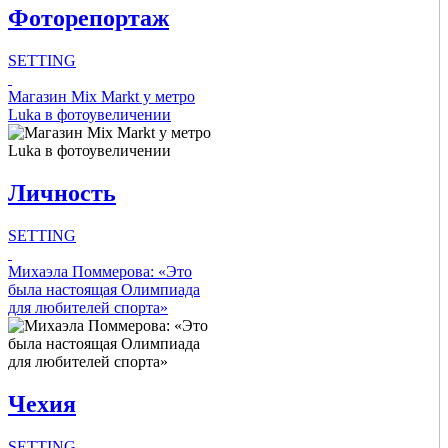
Фоторепортаж
Hide
SETTING
Intro Items
Магазин Mix Markt у метро
Luka в фотоувеличении
Link Items
Личность
Show Image
Show
Hide
SETTING
Intro Items
Михаэла Поммерова: «Это
была настоящая Олимпиада
для любителей спорта»
Link Items
Show Image
Show
Чехия
Hide
SETTING