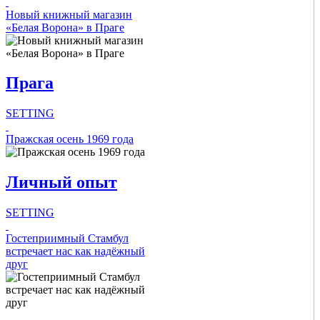
Новый книжный магазин
Check all
«Белая Ворона» в Праге
Главное
Концерты
Театры
Прага
Фестивали
Выставки
Музеи
SETTING
Спорт
Intro Items
Пражская осень 1969 года
Intro Items
Link Items
Link Items
Личный опыт
Show Image
SETTING
Show Image
Show
Show
Hide
Intro Items
Гостеприимный Стамбул
Hide
встречает нас как надёжный
друг
Link Items
Show Image
Show