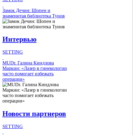
Intro Items
Замок Дечин: Шопен и
знаменитая библиотека Тунов
Link Items
Интервью
Show Image
Show
Hide
SETTING
Intro Items
MUDr. Галина Киндлова
Маркин: «Лазер в гинекологии
часто помогает избежать
Link Items
операции»
Show Image
Show
Hide
Новости партнеров
SETTING