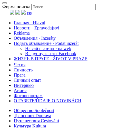
Форма поиска
rss
Главная · Hlavní
Новости · Zpravodajství
Reklama
Объявления · Inzeráty
Подать объявление · Podat inzerát
На сайт газеты · na web
В группу газеты Facebook
ЖИЗНЬ В ПРАГЕ · ŽIVOT V PRAZE
Чехия
Личность
Прага
Личный опыт
Интервью
Анонс
Фоторепортаж
О ГАЗЕТЕ/ÚDAJE O NOVINÁCH
Общество Společnost
Транспорт Doprava
Путешествия Cestování
Культура Kultura